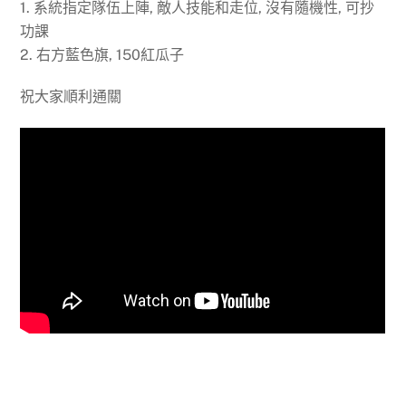
1. 系統指定隊伍上陣, 敵人技能和走位, 沒有隨機性, 可抄
功課
2. 右方藍色旗, 150紅瓜子
祝大家順利通關