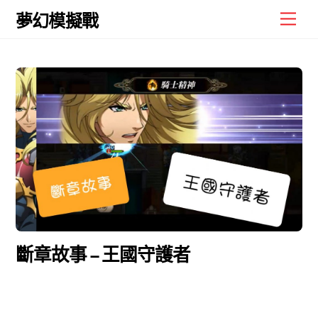
Skip
Men
夢幻模擬戰
to
content
斷章故事 – 王國守護者