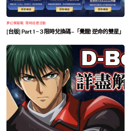
夢幻模擬戰
,
限時送禮活動
[台版] Part 1 ~ 3 限時兌換碼 –「覺醒! 逆命的雙星」