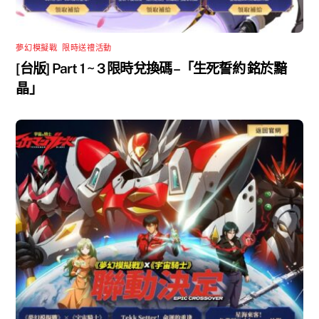
夢幻模擬戰
,
限時送禮活動
[台版] Part 1 ~ 3 限時兌換碼 –「生死誓約 銘於黯
晶」