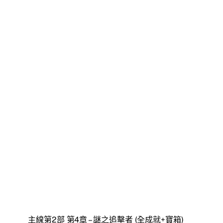
主線第2部 第4章 – 謎之追擊者 (全成就+寶箱)