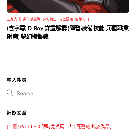
主角光環
,
夢幻模擬戰
,
夢幻轉生
,
時空樞紐
,
組隊方向
(含字幕) D-Boy 詳盡解構 (陣營 裝備 技能 兵種 職業
附魔) 夢幻模擬戰
輸入搜尋
近期文章
[台版] Part 1 ~ 3 限時兌換碼 –「生死誓約 銘於黯晶」