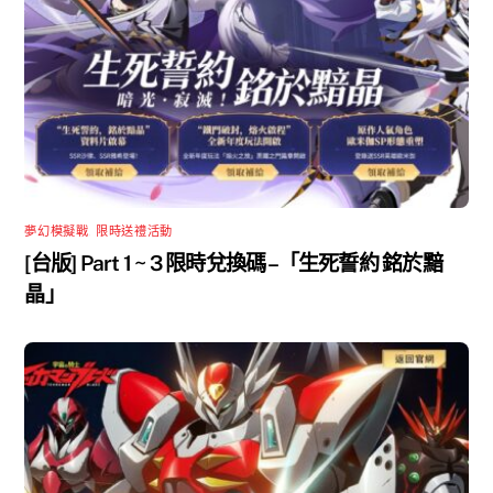
夢幻模擬戰
,
限時送禮活動
[台版] Part 1 ~ 3 限時兌換碼 –「生死誓約 銘於黯
晶」