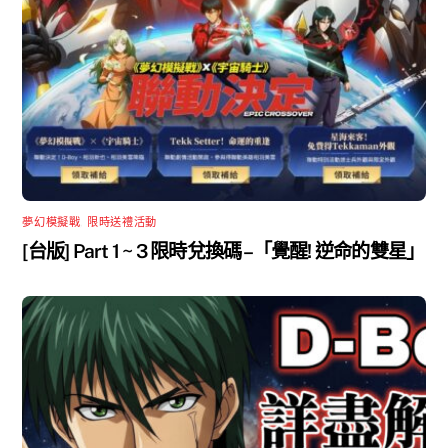
夢幻模擬戰
,
限時送禮活動
[台版] Part 1 ~ 3 限時兌換碼 –「覺醒! 逆命的雙星」