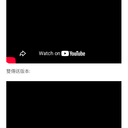
雙傳送版本: