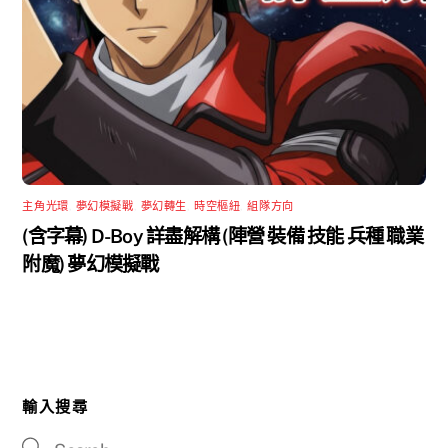
主角光環
,
夢幻模擬戰
,
夢幻轉生
,
時空樞紐
,
組隊方向
(含字幕) D-Boy 詳盡解構 (陣營 裝備 技能 兵種 職業
附魔) 夢幻模擬戰
輸入搜尋