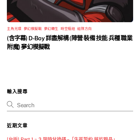
主角光環
,
夢幻模擬戰
,
夢幻轉生
,
時空樞紐
,
組隊方向
(含字幕) D-Boy 詳盡解構 (陣營 裝備 技能 兵種 職業
附魔) 夢幻模擬戰
輸入搜尋
近期文章
[台版] Part 1 ~ 3 限時兌換碼 –「生死誓約 銘於黯晶」