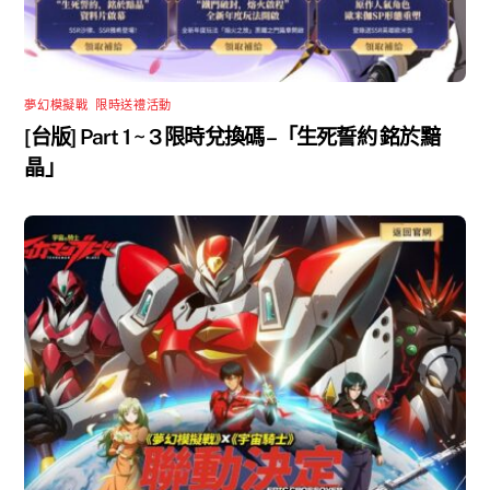
夢幻模擬戰
,
限時送禮活動
[台版] Part 1 ~ 3 限時兌換碼 –「生死誓約 銘於黯
晶」