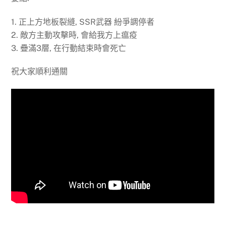
1. 正上方地板裂縫, SSR武器 紛爭調停者
2. 敵方主動攻擊時, 會給我方上瘟疫
3. 疊滿3層, 在行動結束時會死亡
祝大家順利通關