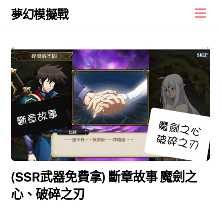
Skip
Men
夢幻模擬戰
to
content
(SSR武器免費拿) 斷章故事 魔劍之
心、破碎之刃