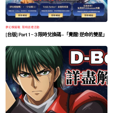
夢幻模擬戰
,
限時送禮活動
[台版] Part 1 ~ 3 限時兌換碼 –「覺醒! 逆命的雙星」