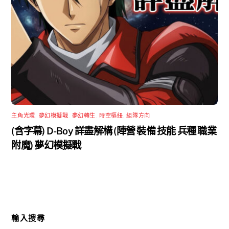
主角光環
,
夢幻模擬戰
,
夢幻轉生
,
時空樞紐
,
組隊方向
(含字幕) D-Boy 詳盡解構 (陣營 裝備 技能 兵種 職業
附魔) 夢幻模擬戰
輸入搜尋