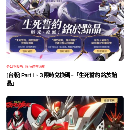
夢幻模擬戰
,
限時送禮活動
[台版] Part 1 ~ 3 限時兌換碼 –「生死誓約 銘於黯
晶」