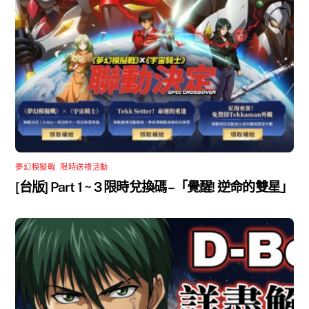
夢幻模擬戰
,
限時送禮活動
[台版] Part 1 ~ 3 限時兌換碼 –「覺醒! 逆命的雙星」