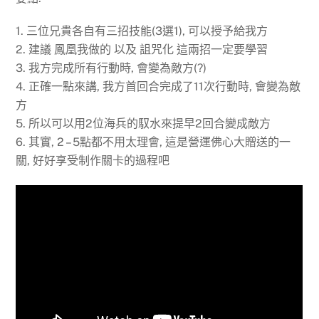
1. 三位兄貴各自有三招技能(3選1), 可以授予給我方
2. 建議 鳳凰我做的 以及 詛咒化 這兩招一定要學習
3. 我方完成所有行動時, 會變為敵方(?)
4. 正確一點來講, 我方首回合完成了11次行動時, 會變為敵
方
5. 所以可以用2位海兵的馭水來提早2回合變成敵方
6. 其實, 2 – 5點都不用太理會, 這是營運佛心大贈送的一
關, 好好享受制作關卡的過程吧