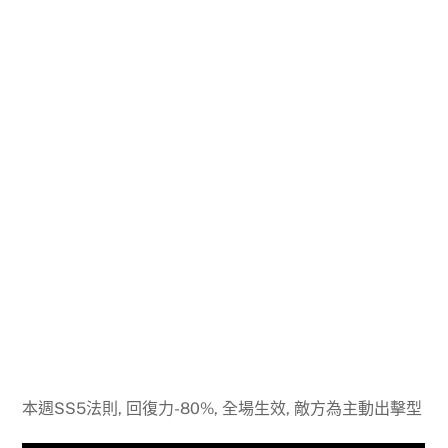
本週SS5法則, 回復力-80%, 全場生效, 敵方為主動出擊型