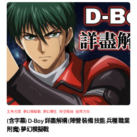
主角光環
,
夢幻模擬戰
,
夢幻轉生
,
時空樞紐
,
組隊方向
(含字幕) D-Boy 詳盡解構 (陣營 裝備 技能 兵種 職業
附魔) 夢幻模擬戰