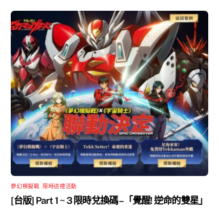
夢幻模擬戰
,
限時送禮活動
[台版] Part 1 ~ 3 限時兌換碼 –「覺醒! 逆命的雙星」