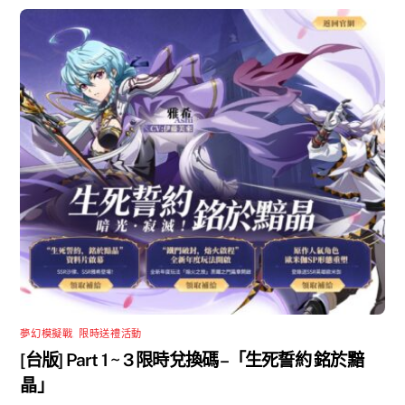
夢幻模擬戰
,
限時送禮活動
[台版] Part 1 ~ 3 限時兌換碼 –「生死誓約 銘於黯
晶」