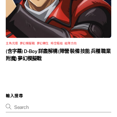
主角光環
,
夢幻模擬戰
,
夢幻轉生
,
時空樞紐
,
組隊方向
(含字幕) D-Boy 詳盡解構 (陣營 裝備 技能 兵種 職業
附魔) 夢幻模擬戰
輸入搜尋