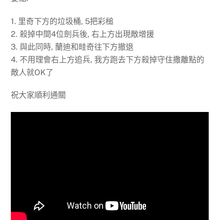
1. 里奇下方的垃圾桶, 5把彩槌
2. 殺掉中間4位劍兵後, 右上方出現敵增援
3. 與此同時, 蘭迪和畦奇往下方撤退
4. 不用理會右上方追兵, 我方跑去下方殺掉守住撒離點的
敵人就OK了
祝大家順利通關