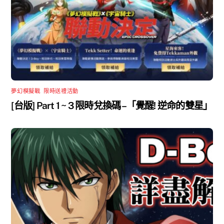
夢幻模擬戰
,
限時送禮活動
[台版] Part 1 ~ 3 限時兌換碼 –「覺醒! 逆命的雙星」