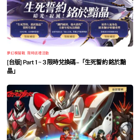
夢幻模擬戰
,
限時送禮活動
[台版] Part 1 ~ 3 限時兌換碼 –「生死誓約 銘於黯
晶」