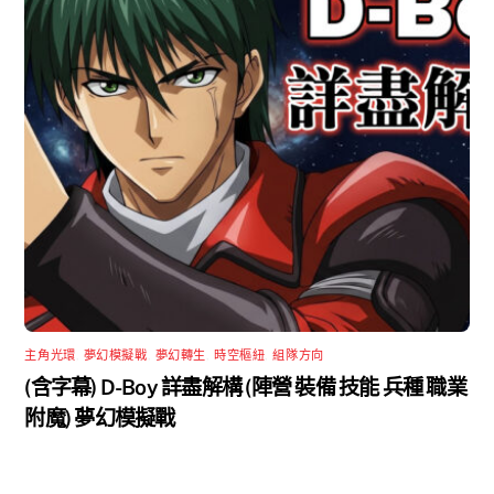
主角光環
,
夢幻模擬戰
,
夢幻轉生
,
時空樞紐
,
組隊方向
(含字幕) D-Boy 詳盡解構 (陣營 裝備 技能 兵種 職業
附魔) 夢幻模擬戰