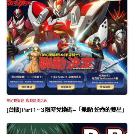
夢幻模擬戰
,
限時送禮活動
[台版] Part 1 ~ 3 限時兌換碼 –「覺醒! 逆命的雙星」