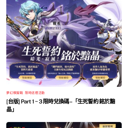
夢幻模擬戰
,
限時送禮活動
[台版] Part 1 ~ 3 限時兌換碼 –「生死誓約 銘於黯
晶」