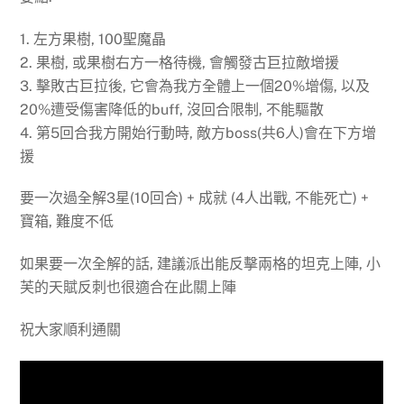
1. 左方果樹, 100聖魔晶
2. 果樹, 或果樹右方一格待機, 會觸發古巨拉敵增援
3. 擊敗古巨拉後, 它會為我方全體上一個20%增傷, 以及
20%遭受傷害降低的buff, 沒回合限制, 不能驅散
4. 第5回合我方開始行動時, 敵方boss(共6人)會在下方增
援
要一次過全解3星(10回合) + 成就 (4人出戰, 不能死亡) +
寶箱, 難度不低
如果要一次全解的話, 建議派出能反擊兩格的坦克上陣, 小
芙的天賦反刺也很適合在此關上陣
祝大家順利通關