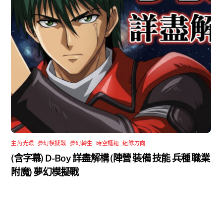
主角光環
,
夢幻模擬戰
,
夢幻轉生
,
時空樞紐
,
組隊方向
(含字幕) D-Boy 詳盡解構 (陣營 裝備 技能 兵種 職業
附魔) 夢幻模擬戰