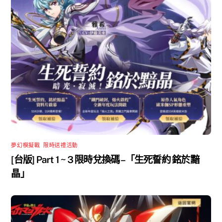
夢幻模擬戰
,
限時送禮活動
[台版] Part 1 ~ 3 限時兌換碼 –「生死誓約 銘於黯
晶」