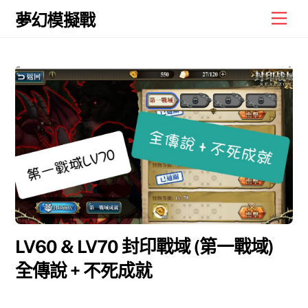
Skip
Men
夢幻模擬戰
to
content
LV60 & LV70 封印戰域 (第一戰域)
全傳說 + 不死成就