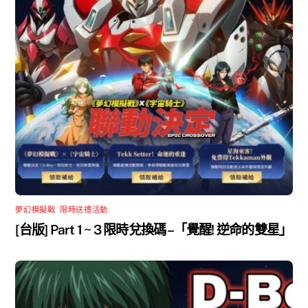
夢幻模擬戰
,
限時送禮活動
[台版] Part 1 ~ 3 限時兌換碼 –「覺醒! 逆命的雙星」