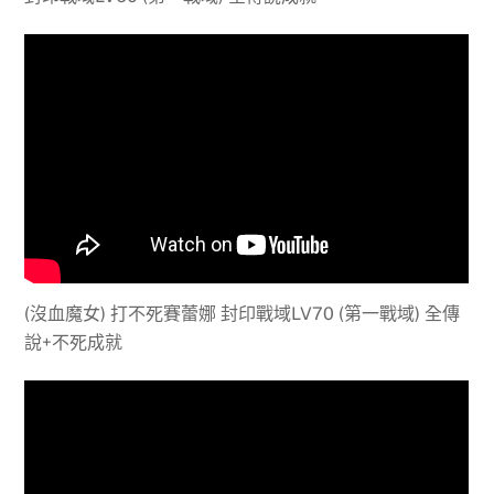
(沒血魔女) 打不死賽蕾娜 封印戰域LV70 (第一戰域) 全傳
說+不死成就