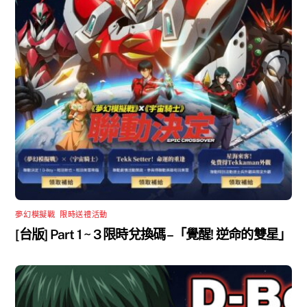
夢幻模擬戰
,
限時送禮活動
[台版] Part 1 ~ 3 限時兌換碼 –「覺醒! 逆命的雙星」