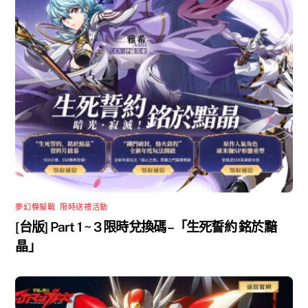
夢幻模擬戰
,
限時送禮活動
[台版] Part 1 ~ 3 限時兌換碼 –「生死誓約 銘於黯
晶」