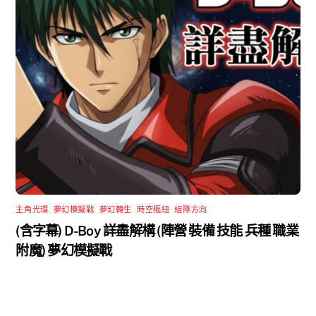
主角光環
,
夢幻模擬戰
,
夢幻轉生
,
時空樞紐
,
組隊方向
(含字幕) D-Boy 詳盡解構 (陣營 裝備 技能 兵種 職業
附魔) 夢幻模擬戰