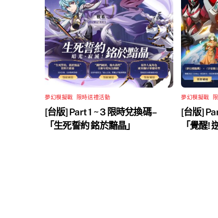
夢幻模擬戰
,
限時送禮活動
夢幻模擬戰
,
[台版] Part 1 ~ 3 限時兌換碼 –
[台版] Pa
「生死誓約 銘於黯晶」
「覺醒!