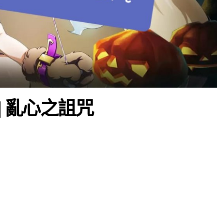
] 亂心之詛咒