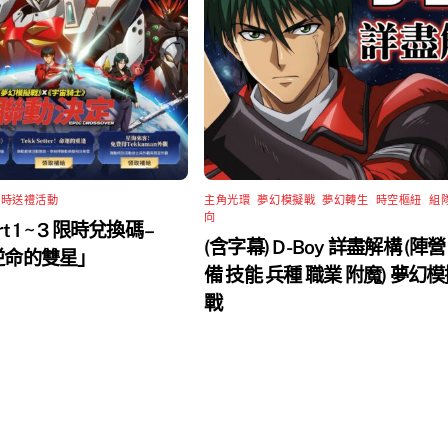
限時送禮活動
主角光環
,
夢幻模擬戰
,
夢幻轉生
,
時空樞紐
,
組
向
rt 1 ~ 3 限時兌換碼 –
(含字幕) D-Boy 詳盡解構 (陣營
 逆命的雙星」
備 技能 兵種 職業 附魔) 夢幻
戰