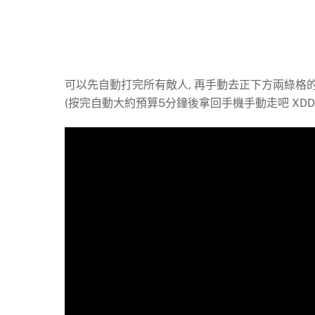
可以先自動打完所有敵人, 再手動去正下方兩綠格
(按完自動大約預算5分鐘後拿回手機手動走吧 XDD