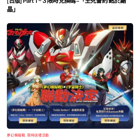
[台版] Part 1 ~ 3 限時兌換碼 –「生死誓約 銘於黯
晶」
夢幻模擬戰
,
限時送禮活動