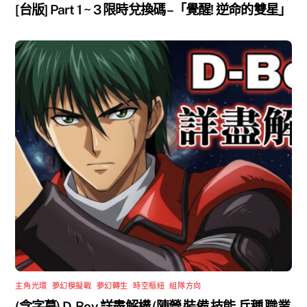
[台版] Part 1 ~ 3 限時兌換碼 –「覺醒! 逆命的雙星」
主角光環
,
夢幻模擬戰
,
夢幻轉生
,
時空樞紐
,
組隊方向
(含字幕) D-Boy 詳盡解構 (陣營 裝備 技能 兵種 職業