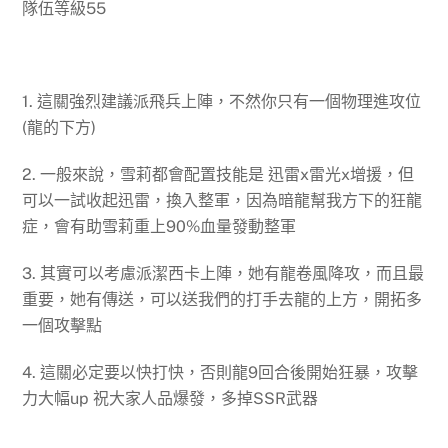
隊伍等級55
1. 這關強烈建議派飛兵上陣，不然你只有一個物理進攻位
(龍的下方)
2. 一般來說，雪莉都會配置技能是 迅雷x雷光x增援，但
可以一試收起迅雷，換入整軍，因為暗龍幫我方下的狂龍
症，會有助雪莉重上90%血量發動整軍
3. 其實可以考慮派潔西卡上陣，她有龍卷風降攻，而且最
重要，她有傳送，可以送我們的打手去龍的上方，開拓多
一個攻擊點
4. 這關必定要以快打快，否則龍9回合後開始狂暴，攻擊
力大幅up 祝大家人品爆發，多掉SSR武器