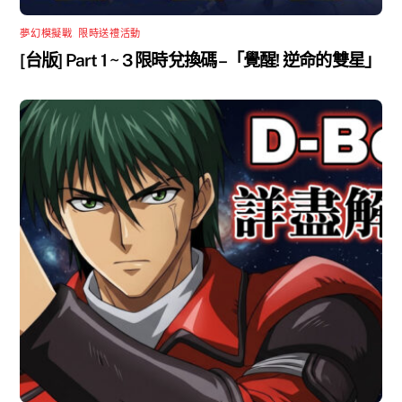
夢幻模擬戰
,
限時送禮活動
[台版] Part 1 ~ 3 限時兌換碼 –「覺醒! 逆命的雙星」