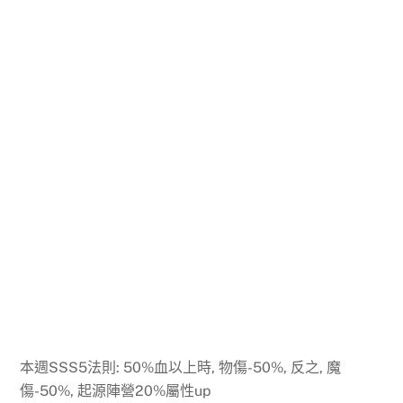
本週SSS5法則: 50%血以上時, 物傷-50%, 反之, 魔
傷-50%, 起源陣營20%屬性up