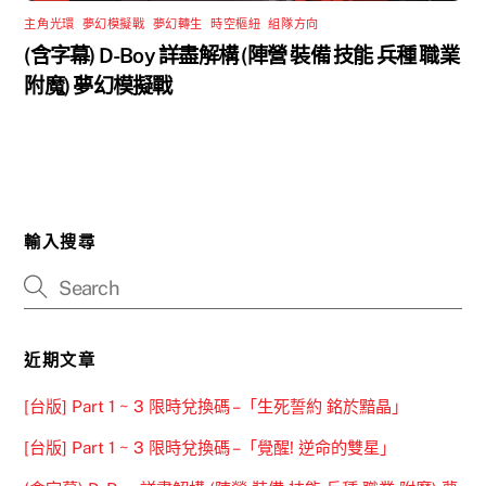
主角光環
,
夢幻模擬戰
,
夢幻轉生
,
時空樞紐
,
組隊方向
(含字幕) D-Boy 詳盡解構 (陣營 裝備 技能 兵種 職業
附魔) 夢幻模擬戰
輸入搜尋
近期文章
[台版] Part 1 ~ 3 限時兌換碼 –「生死誓約 銘於黯晶」
[台版] Part 1 ~ 3 限時兌換碼 –「覺醒! 逆命的雙星」