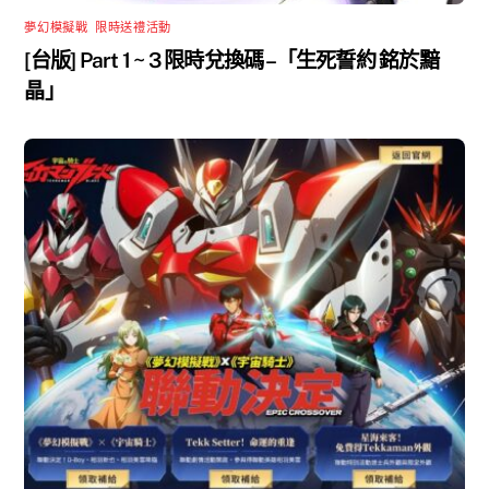
夢幻模擬戰
,
限時送禮活動
[台版] Part 1 ~ 3 限時兌換碼 –「生死誓約 銘於黯
晶」