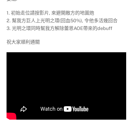
1. 初始走位請按影片, 來避開敵方的地圖炮
2. 幫我方巨人上光明之環(回血50%), 令他多活幾回合
3. 光明之環同時幫我方解除蕾恩AOE帶來的debuff
祝大家順利通關