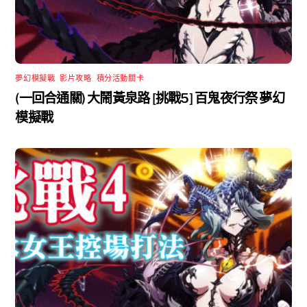
夢幻模擬戰
,
影片攻略
,
積分活動關卡
(一回合通關) 大鬧黃泉路 [挑戰5] 百鬼夜行祭 夢幻
模擬戰