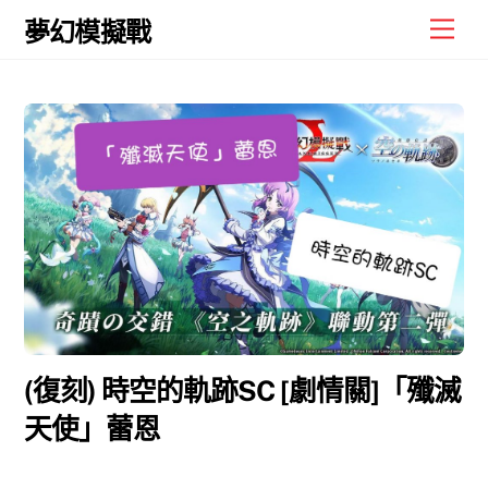
Skip
Men
夢幻模擬戰
to
content
(復刻) 時空的軌跡SC [劇情關]「殲滅
天使」蕾恩