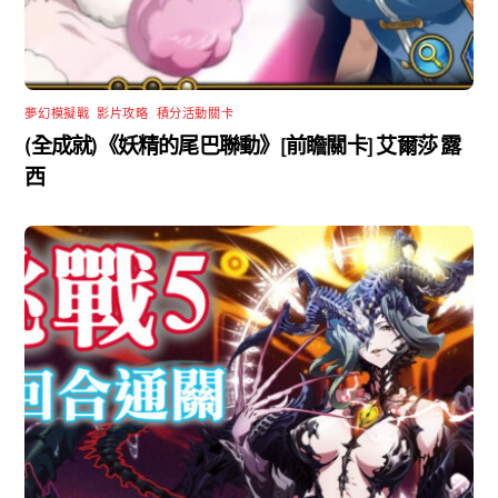
夢幻模擬戰
,
影片攻略
,
積分活動關卡
(全成就)《妖精的尾巴聯動》[前瞻關卡] 艾爾莎 露
西