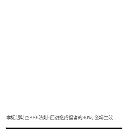
本週超時空SS5法則: 回復造成傷害的30%, 全場生效