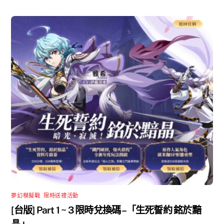
夢幻模擬戰
,
限時送禮活動
[台版] Part 1 ~ 3 限時兌換碼 –「生死誓約 銘於黯