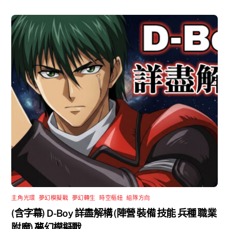
主角光環
,
夢幻模擬戰
,
夢幻轉生
,
時空樞紐
,
組隊方向
(含字幕) D-Boy 詳盡解構 (陣營 裝備 技能 兵種 職業
附魔) 夢幻模擬戰