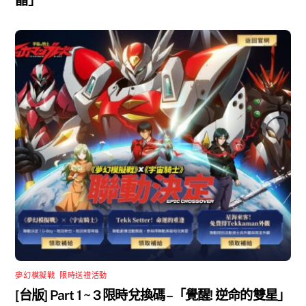
晶」
夢幻模擬戰
,
限時送禮活動
[台版] Part 1 ~ 3 限時兌換碼 –「覺醒! 逆命的雙星」