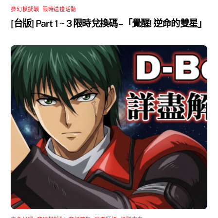
夢幻模擬戰
,
限時送禮活動
[台版] Part 1 ~ 3 限時兌換碼 –「覺醒! 逆命的雙星」