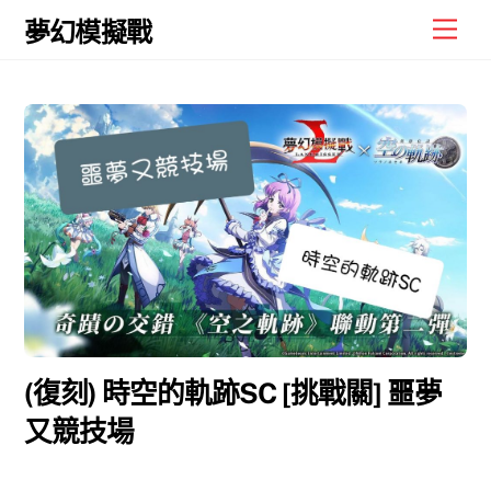
Skip
Men
夢幻模擬戰
to
content
(復刻) 時空的軌跡SC [挑戰關] 噩夢
又競技場