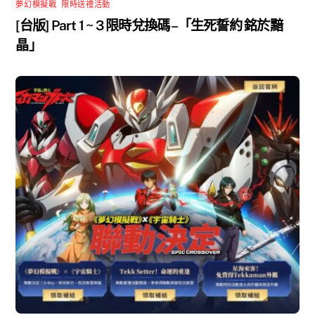
夢幻模擬戰
,
限時送禮活動
[台版] Part 1 ~ 3 限時兌換碼 –「生死誓約 銘於黯
晶」