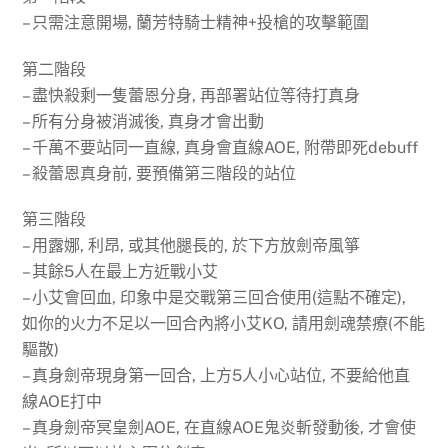
– 只需注意開場, 蘭芳特騎士精神+投槍的攻擊範圍
第二階段
– 盡快殺剩一隻蕾恩分身, 再部署站位等待打真身
– 所有分身被消滅後, 真身才會出動
– 千萬不要站同一直線, 真身會直線AOE, 附帶即死debuff
– 殺蕾恩真身前, 要預備第三階段的站位
第三階段
– 用露娜, 利昂, 或其他腿長的, 於下方放劍帝風箏
– 其餘5人在最上方近戰小艾
– 小艾會回血, 印象中是交戰第三回合使用(這點不確定),
如你的火力不足以一回合內將小艾KO, 請用劍魂禁療(不能
驅散)
– 真身劍帝現身第一回合, 上方5人小心站位, 不要給他直
線AOE打中
– 真身劍帝冥皇劍AOE, 在直線AOE鬼炎斬發動後, 才會使