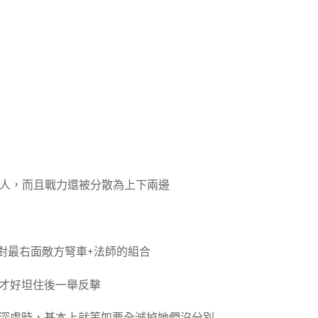
19人，而且戰力還被分散為上下兩邊
面對最右面敵方弩車+法師的組合
多才好坦住後一舉反擊
鎮深處時，基本上就等如要全滅掉她們沒分別