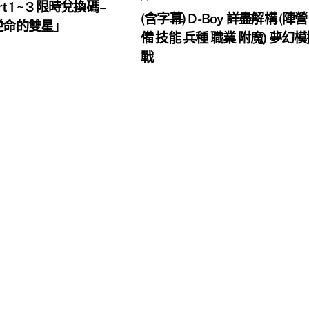
rt 1 ~ 3 限時兌換碼 –
(含字幕) D-Boy 詳盡解構 (陣營
 逆命的雙星」
備 技能 兵種 職業 附魔) 夢幻
戰