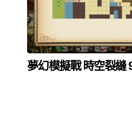
夢幻模擬戰 時空裂縫 9