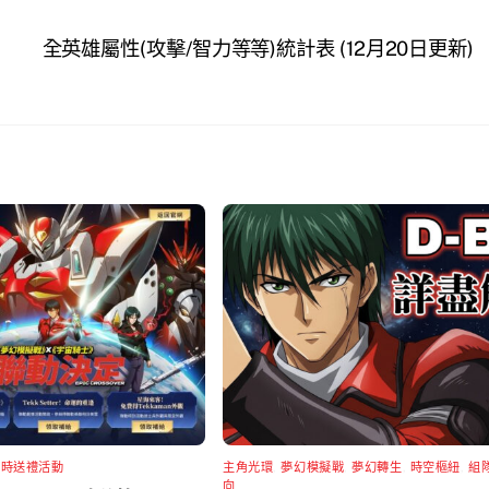
全英雄屬性(攻擊/智力等等)統計表 (12月20日更新)
限時送禮活動
主角光環
,
夢幻模擬戰
,
夢幻轉生
,
時空樞紐
,
組
向