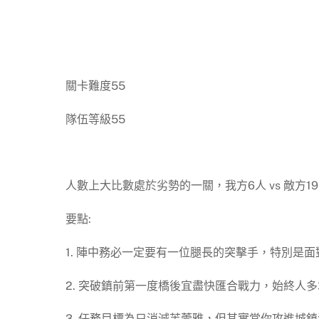
關卡難度55
隊伍等級55
人數上大比數處於劣勢的一關，我方6人 vs 敵方
要點:
1. 陣中務必一定要有一位腿長的突擊手，特別是
2. 突破鎮前第一度橋後宜盡快匯合戰力，始終人
3. 任務目標為只消滅芙蕾雅，但其實當你攻進城