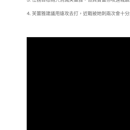
4. 芙蕾雅建議用遠攻去打，近戰被她刺兩次會十分