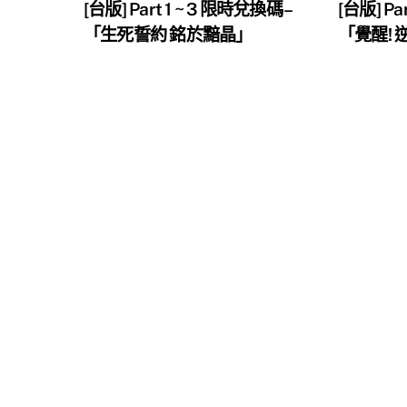
[台版] Part 1 ~ 3 限時兌換碼 –
[台版] Pa
「生死誓約 銘於黯晶」
「覺醒!