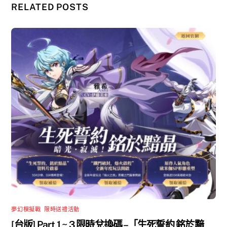
RELATED POSTS
夢幻模擬戰
,
限時送禮活動
[台版] Part 1 ~ 3 限時兌換碼 –「生死誓約 銘於黯