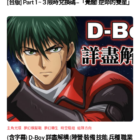
[台版] Part 1 ~ 3 限時兌換碼 –「覺醒! 逆命的雙星」
主角光環
,
夢幻模擬戰
,
夢幻轉生
,
時空樞紐
,
組隊方向
(含字幕) D-Boy 詳盡解構 (陣營 裝備 技能 兵種 職業