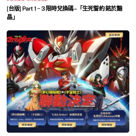
[台版] Part 1 ~ 3 限時兌換碼 –「生死誓約 銘於黯
晶」