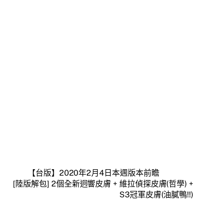
【台版】2020年2月4日本週版本前瞻
[陸版解包] 2個全新迥響皮膚 + 維拉偵探皮膚(哲學) +
S3冠軍皮膚(油膩鴨!!)