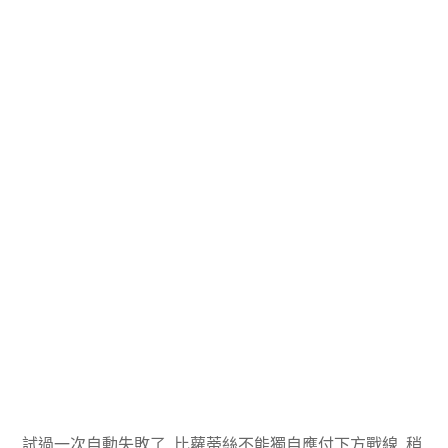
試過一次自動失敗了, 比蘿蒂絲不能獨自應付下方戰線, 稍