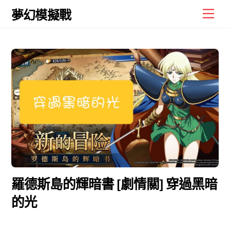
Skip
Men
夢幻模擬戰
to
content
羅德斯島的輝暗書 [劇情關] 穿過黑暗
的光