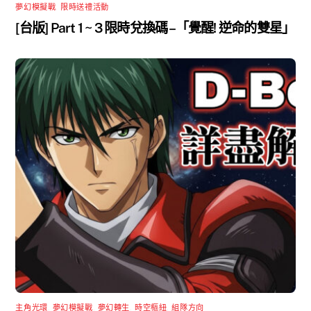
夢幻模擬戰
,
限時送禮活動
[台版] Part 1 ~ 3 限時兌換碼 –「覺醒! 逆命的雙星」
主角光環
,
夢幻模擬戰
,
夢幻轉生
,
時空樞紐
,
組隊方向