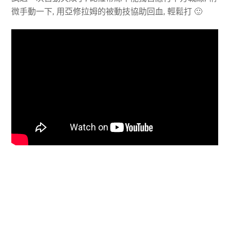
微手動一下, 用亞修拉姆的被動技協助回血, 輕鬆打 🙂