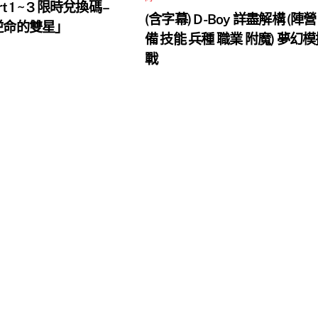
rt 1 ~ 3 限時兌換碼 –
(含字幕) D-Boy 詳盡解構 (陣營
 逆命的雙星」
備 技能 兵種 職業 附魔) 夢幻
戰