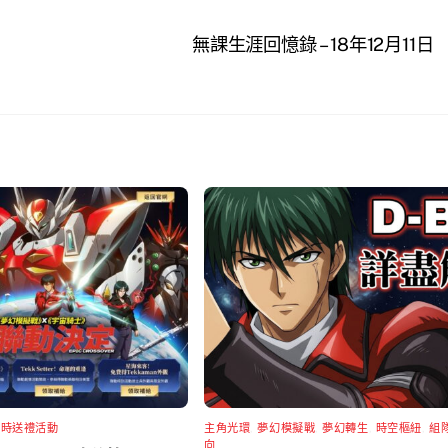
無課生涯回憶錄 – 18年12月11日
限時送禮活動
主角光環
,
夢幻模擬戰
,
夢幻轉生
,
時空樞紐
,
組
向