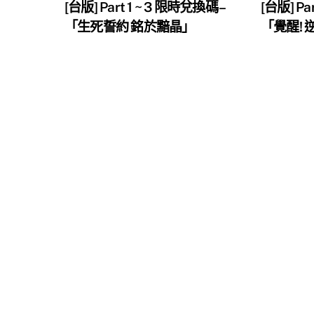
[台版] Part 1 ~ 3 限時兌換碼 –
[台版] Pa
「生死誓約 銘於黯晶」
「覺醒!