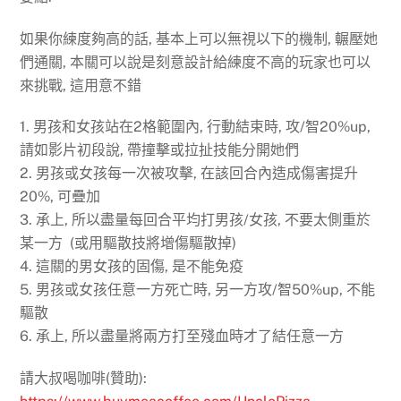
如果你練度夠高的話, 基本上可以無視以下的機制, 輾壓她
們通關, 本關可以說是刻意設計給練度不高的玩家也可以
來挑戰, 這用意不錯
1. 男孩和女孩站在2格範圍內, 行動結束時, 攻/智20%up,
請如影片初段說, 帶撞擊或拉扯技能分開她們
2. 男孩或女孩每一次被攻擊, 在該回合內造成傷害提升
20%, 可疊加
3. 承上, 所以盡量每回合平均打男孩/女孩, 不要太側重於
某一方 (或用驅散技將增傷驅散掉)
4. 這關的男女孩的固傷, 是不能免疫
5. 男孩或女孩任意一方死亡時, 另一方攻/智50%up, 不能
驅散
6. 承上, 所以盡量將兩方打至殘血時才了結任意一方
請大叔喝咖啡(贊助):