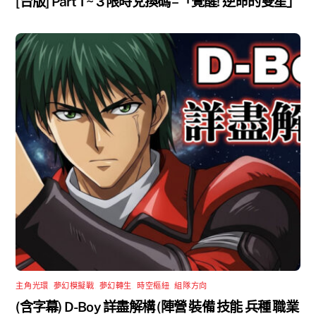
[台版] Part 1 ~ 3 限時兌換碼 –「覺醒! 逆命的雙星」
主角光環
,
夢幻模擬戰
,
夢幻轉生
,
時空樞紐
,
組隊方向
(含字幕) D-Boy 詳盡解構 (陣營 裝備 技能 兵種 職業