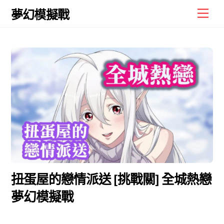
Skip
Men
夢幻模擬戰
to
content
扭蛋屋的戀情派送 [挑戰關] 全城熱戀
夢幻模擬戰