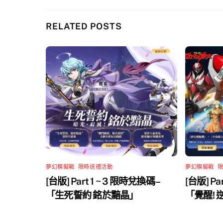
RELATED POSTS
夢幻模擬戰
,
限時送禮活動
夢幻模擬戰
,
[台版] Part 1 ~ 3 限時兌換碼 –
[台版] Pa
「生死誓約 銘於黯晶」
「覺醒!