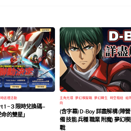
限時送禮活動
主角光環
,
夢幻模擬戰
,
夢幻轉生
,
時空樞紐
,
組
向
rt 1 ~ 3 限時兌換碼 –
(含字幕) D-Boy 詳盡解構 (陣營
 逆命的雙星」
備 技能 兵種 職業 附魔) 夢幻
戰