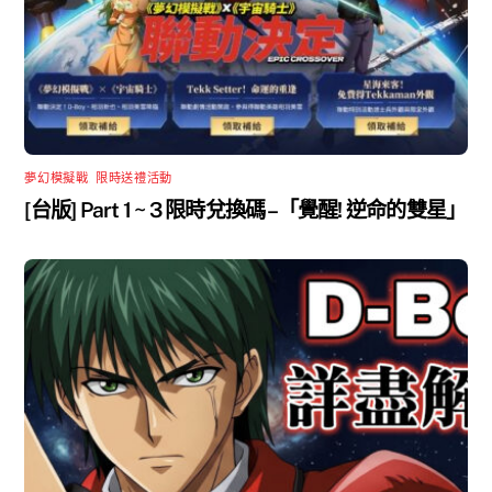
夢幻模擬戰
,
限時送禮活動
[台版] Part 1 ~ 3 限時兌換碼 –「覺醒! 逆命的雙星」