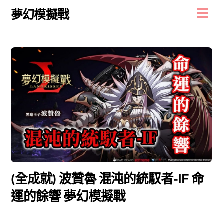
Skip
Men
夢幻模擬戰
to
content
(全成就) 波贊魯 混沌的統馭者-IF 命
運的餘響 夢幻模擬戰