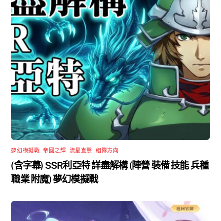
夢幻模擬戰
,
帝國之輝
,
流星直擊
,
組隊方向
(含字幕) SSR利亞特 詳盡解構 (陣營 裝備 技能 兵種
職業 附魔) 夢幻模擬戰