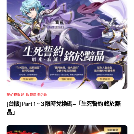
夢幻模擬戰
,
限時送禮活動
[台版] Part 1 ~ 3 限時兌換碼 –「生死誓約 銘於黯
晶」