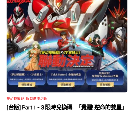
夢幻模擬戰
,
限時送禮活動
[台版] Part 1 ~ 3 限時兌換碼 –「覺醒! 逆命的雙星」