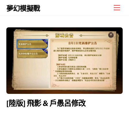
Skip
Men
夢幻模擬戰
to
content
[陸版] 飛影 & 戶愚呂修改