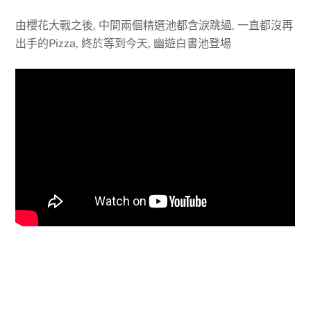
由櫻花大戰之後, 中間兩個精選池都含淚跳過, 一直都沒再
出手的Pizza, 終於等到今天, 幽遊白書池登場