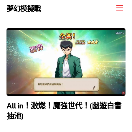
Skip
Men
夢幻模擬戰
to
content
All in！激燃！魔強世代！(幽遊白書
抽池)