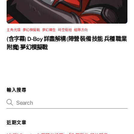
主角光環
,
夢幻模擬戰
,
夢幻轉生
,
時空樞紐
,
組隊方向
(含字幕) D-Boy 詳盡解構 (陣營 裝備 技能 兵種 職業
附魔) 夢幻模擬戰
輸入搜尋
近期文章