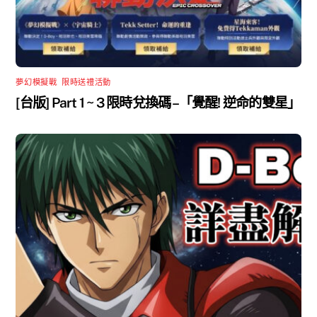
夢幻模擬戰
,
限時送禮活動
[台版] Part 1 ~ 3 限時兌換碼 –「覺醒! 逆命的雙星」