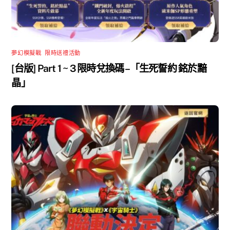
夢幻模擬戰
,
限時送禮活動
[台版] Part 1 ~ 3 限時兌換碼 –「生死誓約 銘於黯
晶」