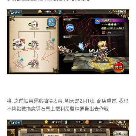
唉, 之前抽榮譽點抽得太爽, 明天是2月1號, 商店重置, 我也
不夠點數換魔導石馬上把利昂雙精通帶出去作戰