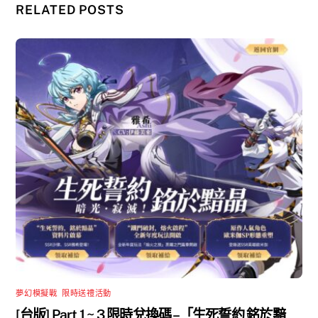
RELATED POSTS
夢幻模擬戰
,
限時送禮活動
[台版] Part 1 ~ 3 限時兌換碼 –「生死誓約 銘於黯