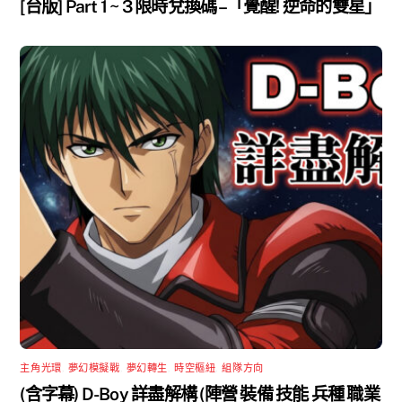
[台版] Part 1 ~ 3 限時兌換碼 –「覺醒! 逆命的雙星」
主角光環
,
夢幻模擬戰
,
夢幻轉生
,
時空樞紐
,
組隊方向
(含字幕) D-Boy 詳盡解構 (陣營 裝備 技能 兵種 職業