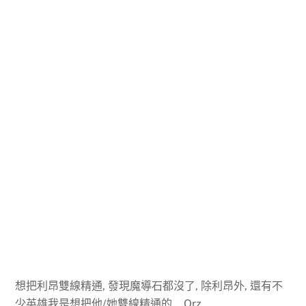
想把利昂雙線精通, 發現魔導石都沒了, 除利昂外, 還有不
少英雄我是想把他/她雙線精通的….Orz