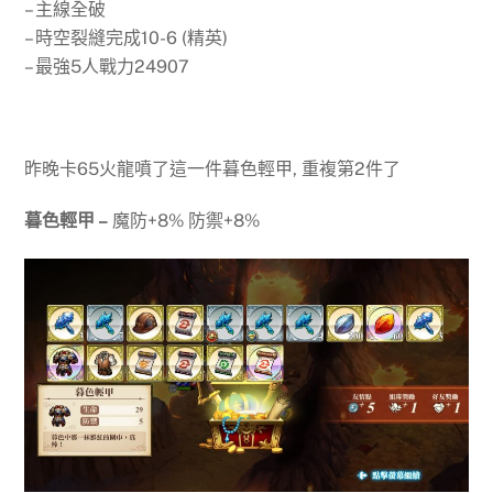
– 主線全破
– 時空裂縫完成10-6 (精英)
– 最強5人戰力24907
昨晚卡65火龍噴了這一件暮色輕甲, 重複第2件了
暮色輕甲 –
魔防+8% 防禦+8%