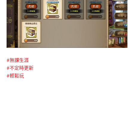
#
無課生涯
#
不定時更新
#
輕鬆玩