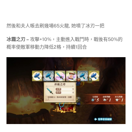
然後和夫人帳去刷幾場65火龍, 她噴了冰刃一把
冰霜之刃 –
攻擊+10%，主動進入戰鬥時，戰後有50%的
概率使敵軍移動力降低2格，持續1回合