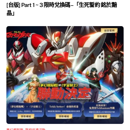
[台版] Part 1 ~ 3 限時兌換碼 –「生死誓約 銘於黯
晶」