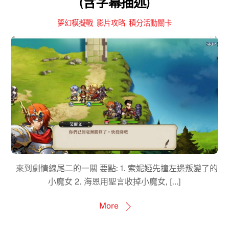
(含字幕描述)
夢幻模擬戰
,
影片攻略
,
積分活動關卡
來到劇情線尾二的一關 要點: 1. 索妮婭先撞左邊叛變了的
小魔女 2. 海恩用聖言收掉小魔女, […]
More