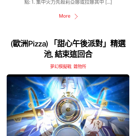
點: 1. 集中火力先殺莉亞娜或拉娜其中 […]
More
(歐洲Pizza) 「甜心午後派對」精選
池, 結束這回合
夢幻模擬戰
,
雜物所