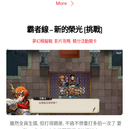
More
霸者線 – 新的榮光 [挑戰]
夢幻模擬戰
,
影片攻略
,
積分活動關卡
雖然全員生還, 但打得頗差, 不過不想重打多拍一次了 要