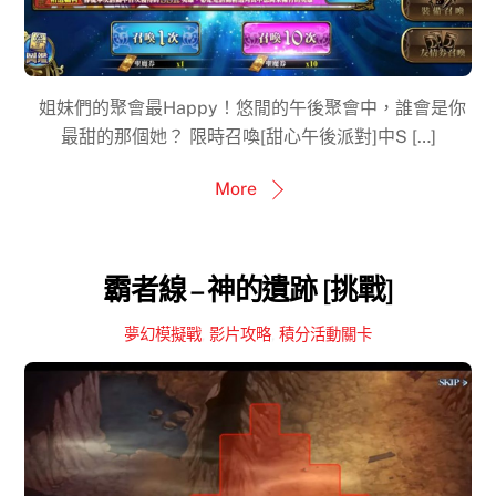
姐妹們的聚會最Happy！悠閒的午後聚會中，誰會是你
最甜的那個她？ 限時召喚[甜心午後派對]中S […]
More
霸者線 – 神的遺跡 [挑戰]
夢幻模擬戰
,
影片攻略
,
積分活動關卡