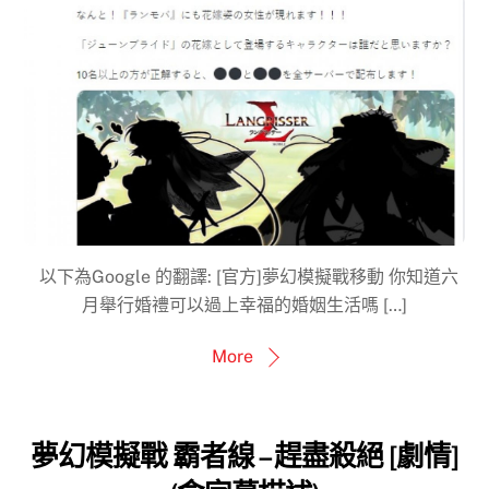
以下為Google 的翻譯: [官方]夢幻模擬戰移動 你知道六
月舉行婚禮可以過上幸福的婚姻生活嗎 […]
More
夢幻模擬戰 霸者線 – 趕盡殺絕 [劇情]