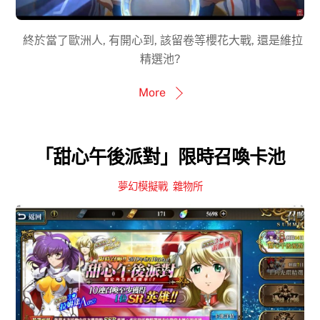
終於當了歐洲人, 有開心到, 該留卷等櫻花大戰, 還是維拉
精選池?
More
「甜心午後派對」限時召喚卡池
夢幻模擬戰
,
雜物所