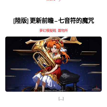
[陸版] 更新前瞻 – 七音符的魔咒
夢幻模擬戰
,
雜物所
[…]