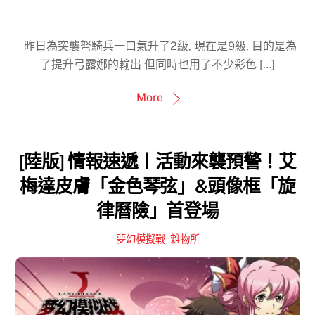
昨日為突襲弩騎兵一口氣升了2級, 現在是9級, 目的是為
了提升弓露娜的輸出 但同時也用了不少彩色 […]
More
[陸版] 情報速遞丨活動來襲預警！艾
梅達皮膚「金色琴弦」&頭像框「旋
律曆險」首登場
夢幻模擬戰
,
雜物所