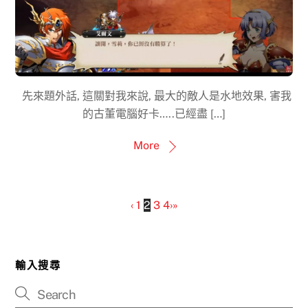
先來題外話, 這關對我來說, 最大的敵人是水地效果, 害我
的古董電腦好卡…..已經盡 […]
More
‹
1
2
3
4
›
»
輸入搜尋