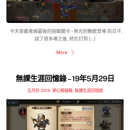
今天是霸者線最後的挑戰關卡 – 無光的輓歌登場 的日子,
試了很多場之後, 終於打到 […]
More
無課生涯回憶錄 – 19年5月29日
五月份 2019
,
夢幻模擬戰
,
無課生涯回憶錄