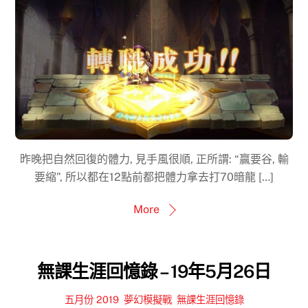
昨晚把自然回復的體力, 見手風很順, 正所謂: “贏要谷, 輸
要縮”, 所以都在12點前都把體力拿去打70暗龍 […]
More
無課生涯回憶錄 – 19年5月26日
五月份 2019
,
夢幻模擬戰
,
無課生涯回憶錄