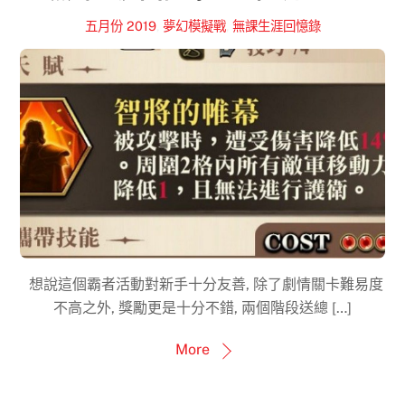
五月份 2019
,
夢幻模擬戰
,
無課生涯回憶錄
想說這個霸者活動對新手十分友善, 除了劇情關卡難易度
不高之外, 獎勵更是十分不錯, 兩個階段送總 […]
More