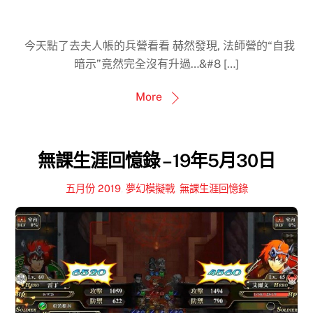
今天點了去夫人帳的兵營看看 赫然發現, 法師營的“自我
暗示”竟然完全沒有升過…&#8 […]
More
無課生涯回憶錄 – 19年5月30日
五月份 2019
,
夢幻模擬戰
,
無課生涯回憶錄