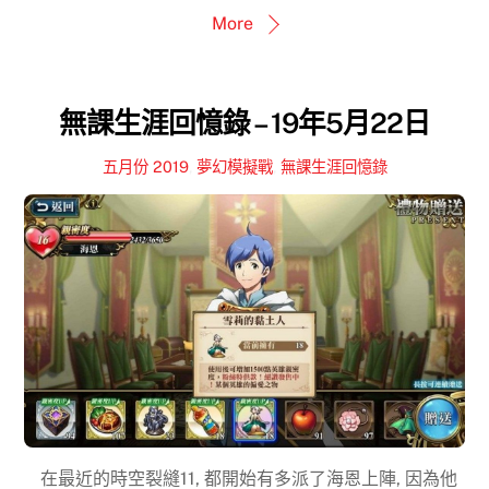
More
無課生涯回憶錄 – 19年5月22日
五月份 2019
,
夢幻模擬戰
,
無課生涯回憶錄
在最近的時空裂縫11, 都開始有多派了海恩上陣, 因為他