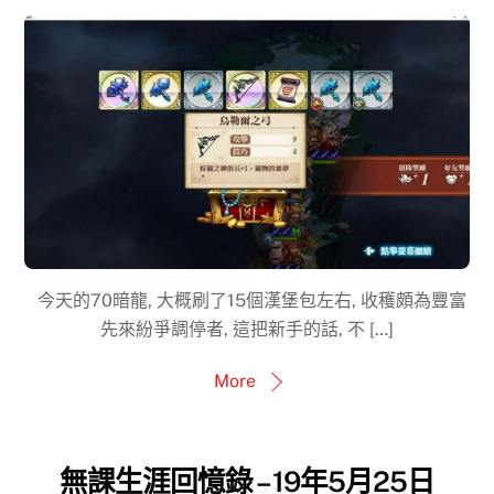
今天的70暗龍, 大概刷了15個漢堡包左右, 收穫頗為豐富
先來紛爭調停者, 這把新手的話, 不 […]
More
無課生涯回憶錄 – 19年5月25日