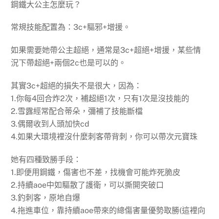
鋼鐵大公主怎麼玩？
常規技能配置為：3c+驅邪+增援。
如果需要她帶公主超絕，通常是3c+超絕+增援，某些情
況下帶超絕+兩個2c也是可以的。
其實3c+超絕的損失不是很大，因為：
1.你每4回合炸2次，補超絕1次，只有1次是沒技能的
2.雪露經常配合蒂朵，彌補了技能斷檔
3.偶爾收到人頭加快cd
4.如果大環境裡沒什麼刺客帶背刺，你可以帶次元寶珠
她有四種致勝手段：
1.即便用鋼鐵，傷害也不差，找機會可能炸死脆皮
2.持續aoe中如驅散了護衛，可以撕開突破口
3.釣刺客，原地自爆
4.拖進車位，靠持續aoe帶來的總傷害量優勢取勝(這裡向