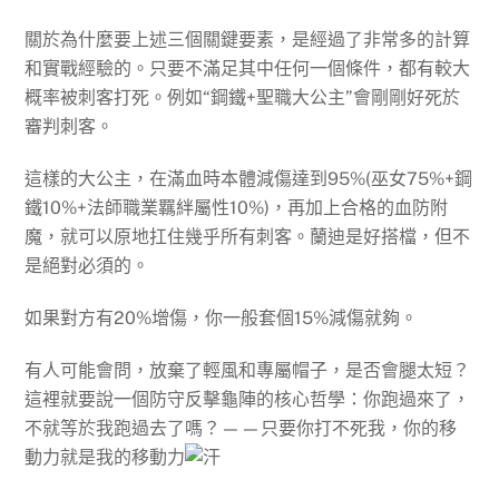
關於為什麼要上述三個關鍵要素，是經過了非常多的計算
和實戰經驗的。只要不滿足其中任何一個條件，都有較大
概率被刺客打死。例如“鋼鐵+聖職大公主”會剛剛好死於
審判刺客。
這樣的大公主，在滿血時本體減傷達到95%(巫女75%+鋼
鐵10%+法師職業羈絆屬性10%)，再加上合格的血防附
魔，就可以原地扛住幾乎所有刺客。蘭迪是好搭檔，但不
是絕對必須的。
如果對方有20%增傷，你一般套個15%減傷就夠。
有人可能會問，放棄了輕風和專屬帽子，是否會腿太短？
這裡就要說一個防守反擊龜陣的核心哲學：你跑過來了，
不就等於我跑過去了嗎？——只要你打不死我，你的移
動力就是我的移動力