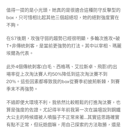
值得一提的是小光頭，她真的是很適合這種防守反擊型的
box，只可惜相比起其他三個超絕坦，她的絕對強度實在
不夠。
在S7後期，攻強守弱的趨勢已經很明顯，多輪次進攻+破
T+非傳統刺客，是當前更強勢的打法。其中以宰相、瑪麗
埃爾為代表。
此外4個傳統刺客(白毛、西格瑪、艾拉斯卓、飛影)的出
場率從上次淘汰賽人均50%降低到這次淘汰賽不到
20%。這些因素都導致我的box從賽季初披荊斬棘，到賽
季末不再強勢。
不過即便大環境不利，我依然比較輕鬆的打進淘汰賽，也
算是強度的佐證。尤記得半年前我第一次在論壇說到鋼鐵
大公主的時候還被人噴腦子不正常來著…其實這思路確實
有點不正常，但玩遊戲嘛，用自己探索的方法取勝，還是