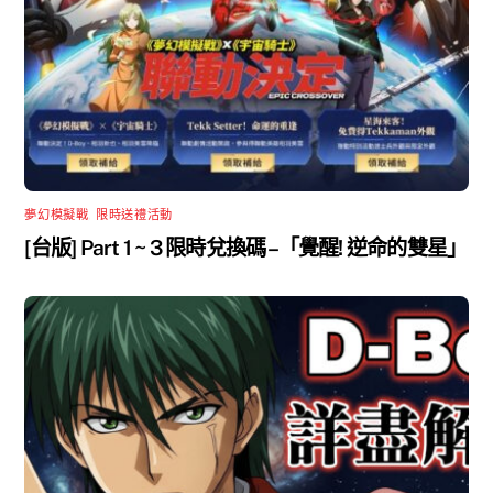
夢幻模擬戰
,
限時送禮活動
[台版] Part 1 ~ 3 限時兌換碼 –「覺醒! 逆命的雙星」