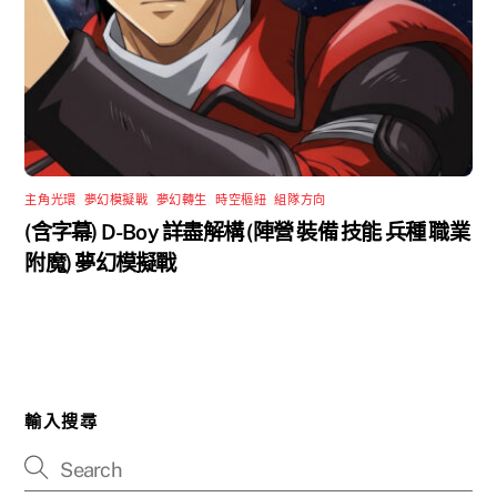
主角光環
,
夢幻模擬戰
,
夢幻轉生
,
時空樞紐
,
組隊方向
(含字幕) D-Boy 詳盡解構 (陣營 裝備 技能 兵種 職業
附魔) 夢幻模擬戰
輸入搜尋