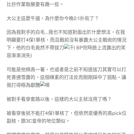
比抄作業取勝要有趣一些。
大公主這麼牛逼，為什麼你今晚2:1扑街了？
因為我對手的白毛…我也不知道對面出於什麼想法，在我
明顯要打4保1單核，而且戰前沒有暴露大公主戰術的情況
下，他的白毛竟然不帶拔刀
( BP完時臉上流露出的笑
容漸漸消失)
可能是他棋高一著，也或者是之前不知道拔刀其實可以打
死普通雪露的，這個樸素的打法反而剛剛踩中了弱點，讓
我打得極為獻醜
被對手看穿套路以後，這樣的大公主就沒用了嗎？
被看穿後就不能打4保1單核了，但依然是優秀的高pick位
副核，跟3C皇帝的地位類似。