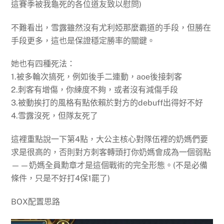
這賽季被我龜死的各位道友致以慰問)
不難看出，雪露雖然沒有尤利婭那麼霸道的手段，但勝在
手段更多，這也是保證穩定勝率的關鍵。
她也有四種死法：
1.被多輪次搞死，例如後手二連動，aoe後接刺客
2.刺客有增傷，你練度不夠，或者沒有減傷手段
3.被動挨打的風格有點依賴於對方的debuff出得好不好
4.雪露沒死，但隊友死了
這裡重點說一下第4點，大公主核心對隊伍裡的奶媽們要
求是很高的，否則對方刺客轉頭打你奶媽會成為一個弱點
——奶媽全員勳章才是這個戰術的完全形態。(不是必備
條件，只是不好打4保1罷了)
BOX配置思路