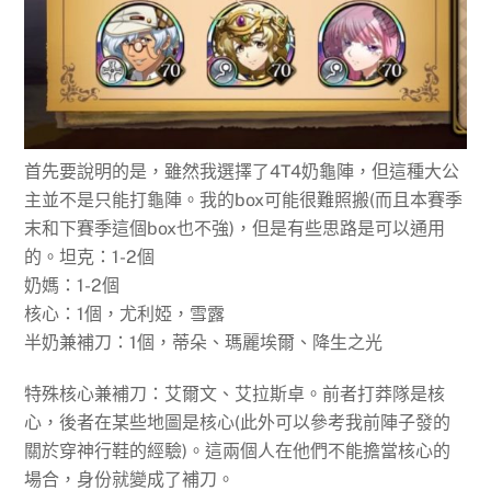
首先要說明的是，雖然我選擇了4T4奶龜陣，但這種大公
主並不是只能打龜陣。我的box可能很難照搬(而且本賽季
末和下賽季這個box也不強)，但是有些思路是可以通用
的。坦克：1-2個
奶媽：1-2個
核心：1個，尤利婭，雪露
半奶兼補刀：1個，蒂朵、瑪麗埃爾、降生之光
特殊核心兼補刀：艾爾文、艾拉斯卓。前者打莽隊是核
心，後者在某些地圖是核心(此外可以參考我前陣子發的
關於穿神行鞋的經驗)。這兩個人在他們不能擔當核心的
場合，身份就變成了補刀。