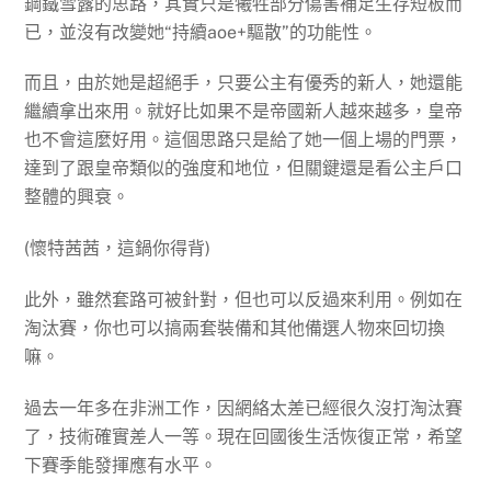
鋼鐵雪露的思路，其實只是犧牲部分傷害補足生存短板而
已，並沒有改變她“持續aoe+驅散”的功能性。
而且，由於她是超絕手，只要公主有優秀的新人，她還能
繼續拿出來用。就好比如果不是帝國新人越來越多，皇帝
也不會這麼好用。這個思路只是給了她一個上場的門票，
達到了跟皇帝類似的強度和地位，但關鍵還是看公主戶口
整體的興衰。
(懷特茜茜，這鍋你得背)
此外，雖然套路可被針對，但也可以反過來利用。例如在
淘汰賽，你也可以搞兩套裝備和其他備選人物來回切換
嘛。
過去一年多在非洲工作，因網絡太差已經很久沒打淘汰賽
了，技術確實差人一等。現在回國後生活恢復正常，希望
下賽季能發揮應有水平。