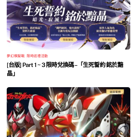
夢幻模擬戰
,
限時送禮活動
[台版] Part 1 ~ 3 限時兌換碼 –「生死誓約 銘於黯
晶」