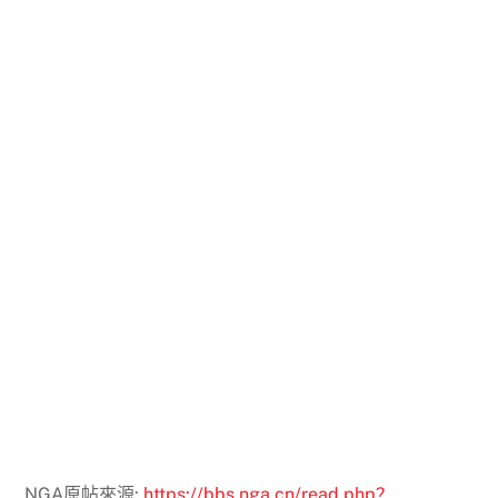
NGA原帖來源:
https://bbs.nga.cn/read.php?