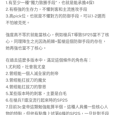
1.有至少一種“獨力致勝手段”，也就是能承擔4保1
2.有極強的生存力，不懼刺客和主流進攻手段
3.高pick位，也就是不懼對方的防御手段，可以1-2選而
不怕被克死。
強度高不等於就能當核心，例如槍兵T導致SP25當不了核
心，同理降生之光因為荊棘+藍槍這個防御手段的存在，
她再強也當不了核心。
在過去這麼多版本中，滿足這個條件的角色有：
1.尤利婭，社會我尤皇
2.曾經能一個人滅全家的劍帝
3.曾經能扛拔刀的魔女
4.曾經能扛拔刀的黎恩
5.某些版本時的刺客，主要是白毛
6.在槍兵T還沒流行起來時的SP25
7.目前3c皇帝這類勉強能算半個，這種人具備一些核心人
物的特點，但他有點像上述第6條的SP25，一旦針對手段