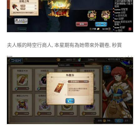
夫人帳的時空行商人, 本星期有為她帶來外觀卷, 秒買