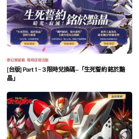
夢幻模擬戰
,
限時送禮活動
[台版] Part 1 ~ 3 限時兌換碼 –「生死誓約 銘於黯
晶」