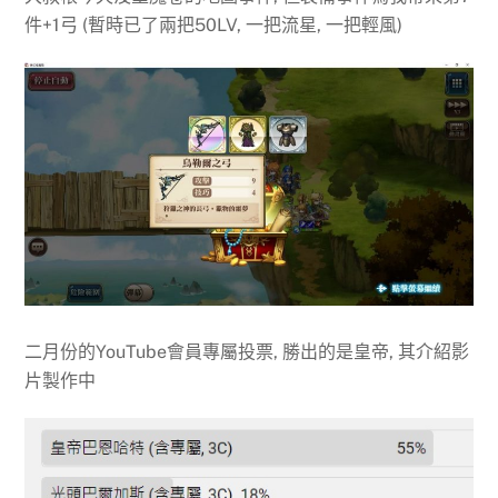
件+1弓 (暫時已了兩把50LV, 一把流星, 一把輕風)
二月份的YouTube會員專屬投票, 勝出的是皇帝, 其介紹影
片製作中