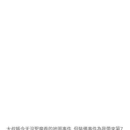
大叔帳今天沒聖魔卷的地圖事件, 但裝備事件為我帶來第7