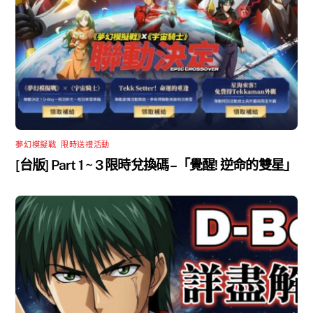
夢幻模擬戰
,
限時送禮活動
[台版] Part 1 ~ 3 限時兌換碼 –「覺醒! 逆命的雙星」