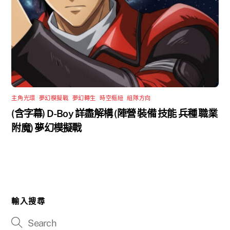
主角光環
,
夢幻模擬戰
,
夢幻轉生
,
時空樞紐
,
組隊方向
(含字幕) D-Boy 詳盡解構 (陣營 裝備 技能 兵種 職業
附魔) 夢幻模擬戰
輸入搜尋