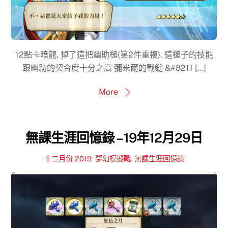
12點卡暗龍, 掉了這把幽助槌(第2件重複), 這槌子的技能
跟幽助的契合度十分之高 彌米爾的戰鎚 &#8211 […]
More
無課生涯回憶錄 – 19年12月29日
十二月份 2019
,
夢幻模擬戰
,
無課生涯回憶錄