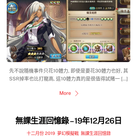
先不說隨機事件只花10體力, 即使是要花30體力也好, 其
SSR掉率也比打龍高, 這10體力真的是很值得試賭一 […]
More
無課生涯回憶錄 – 19年12月26日
十二月份 2019
,
夢幻模擬戰
,
無課生涯回憶錄