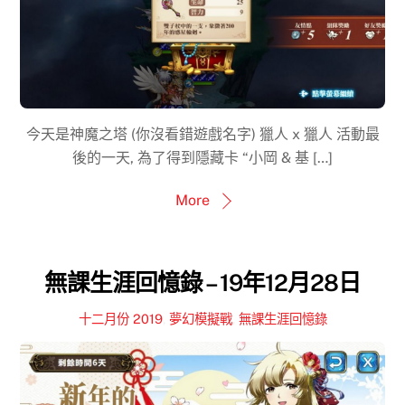
今天是神魔之塔 (你沒看錯遊戲名字) 獵人 x 獵人 活動最
後的一天, 為了得到隱藏卡 “小岡 & 基 […]
More
無課生涯回憶錄 – 19年12月28日
十二月份 2019
,
夢幻模擬戰
,
無課生涯回憶錄