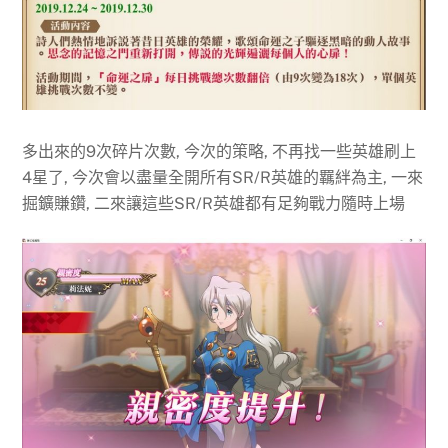
多出來的9次碎片次數, 今次的策略, 不再找一些英雄刷上
4星了, 今次會以盡量全開所有SR/R英雄的羈絆為主, 一來
掘鑛賺鑽, 二來讓這些SR/R英雄都有足夠戰力隨時上場