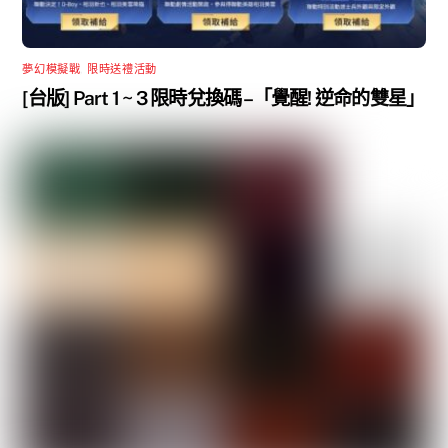
夢幻模擬戰
,
限時送禮活動
[台版] Part 1 ~ 3 限時兌換碼 –「覺醒! 逆命的雙星」