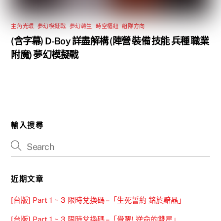
主角光環
,
夢幻模擬戰
,
夢幻轉生
,
時空樞紐
,
組隊方向
(含字幕) D-Boy 詳盡解構 (陣營 裝備 技能 兵種 職業
附魔) 夢幻模擬戰
輸入搜尋
近期文章
[台版] Part 1 ~ 3 限時兌換碼 –「生死誓約 銘於黯晶」
[台版] Part 1 ~ 3 限時兌換碼 –「覺醒! 逆命的雙星」