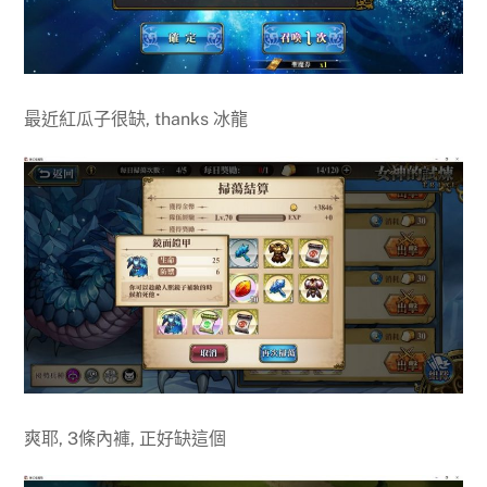
最近紅瓜子很缺, thanks 冰龍
爽耶, 3條內褲, 正好缺這個