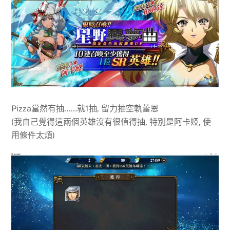
Pizza當然有抽……就1抽, 留力抽空軌蕾恩
(我自己覺得這兩個英雄沒有很值得抽, 特別是阿卡婭, 使
用條件太煩)