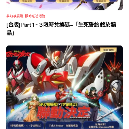
夢幻模擬戰
,
限時送禮活動
[台版] Part 1 ~ 3 限時兌換碼 –「生死誓約 銘於黯
晶」