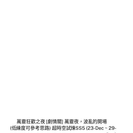
萬靈狂歡之夜 [劇情關] 萬靈夜，波亂的開場
(低練度可參考思路) 超時空試煉SS5 (23-Dec ~ 29-