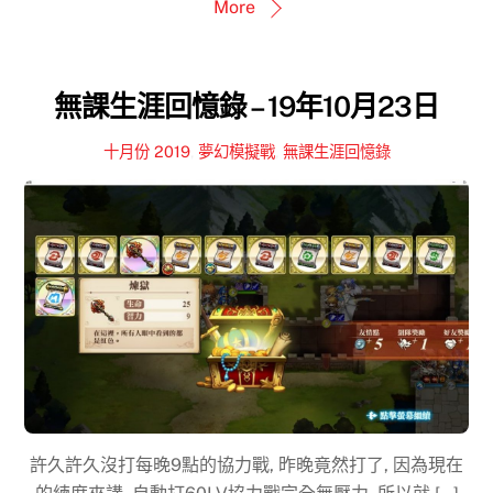
More
無課生涯回憶錄 – 19年10月23日
十月份 2019
,
夢幻模擬戰
,
無課生涯回憶錄
許久許久沒打每晚9點的協力戰, 昨晚竟然打了, 因為現在