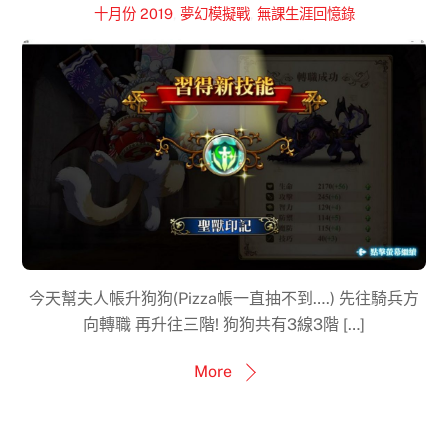
十月份 2019
,
夢幻模擬戰
,
無課生涯回憶錄
今天幫夫人帳升狗狗(Pizza帳一直抽不到….) 先往騎兵方
向轉職 再升往三階! 狗狗共有3線3階 […]
More