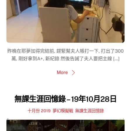
昨晚在耶夢加得完結前, 趕緊幫夫人帳打一下, 打出了300
萬, 剛好拿到A+, 新紀錄 然後告誡了夫人要把主線 […]
More
無課生涯回憶錄 – 19年10月28日
十月份 2019
,
夢幻模擬戰
,
無課生涯回憶錄