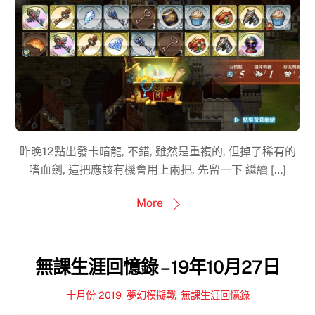
昨晚12點出發卡暗龍, 不錯, 雖然是重複的, 但掉了稀有的
嗜血劍, 這把應該有機會用上兩把, 先留一下 繼續 […]
More
無課生涯回憶錄 – 19年10月27日
十月份 2019
,
夢幻模擬戰
,
無課生涯回憶錄