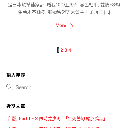
是日冰龍幫補家計, 贈我100紅瓜子 (暮色輕甲, 雙防+8%)
金卷永不嫌多, 繼續留起等大公主 + 尤莉亞 […]
More
1
2
3
4
輸入搜尋
近期文章
[台版] Part 1 ~ 3 限時兌換碼 –「生死誓約 銘於黯晶」