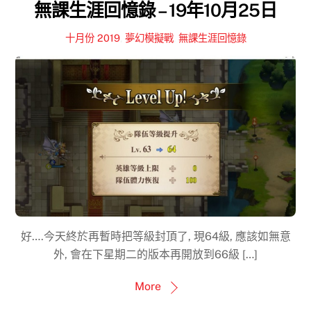
無課生涯回憶錄 – 19年10月25日
十月份 2019
,
夢幻模擬戰
,
無課生涯回憶錄
好….今天終於再暫時把等級封頂了, 現64級, 應該如無意
外, 會在下星期二的版本再開放到66級 […]
More