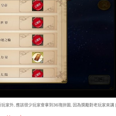
家外, 應該很少玩家會拿到36塊拚圖, 因為獎勵對老玩家來講 [