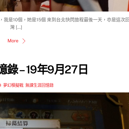
我是10個，她是15個 來到台北快閃旅程最後一天，亦是這次
灣 […]
More
錄 – 19年9月27日
9
,
夢幻模擬戰
,
無課生涯回憶錄