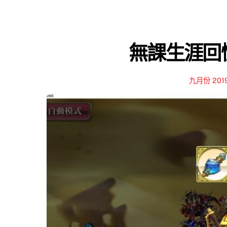
無課生涯回憶
九月份 201