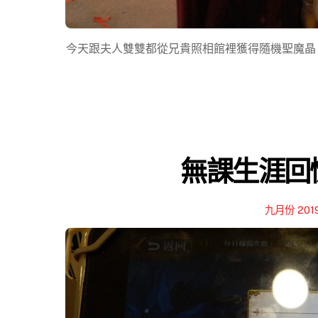
今天跟夫人雙雙都從兄貴照相館裡獲得隨機聖魔晶，
無課生涯回憶
九月份 201