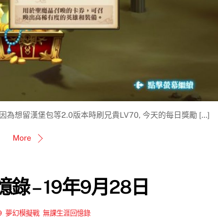
因為想留漢堡包等2.0版本時刷兄貴LV70, 今天的每日獎勵 […]
More
錄 – 19年9月28日
9
,
夢幻模擬戰
,
無課生涯回憶錄