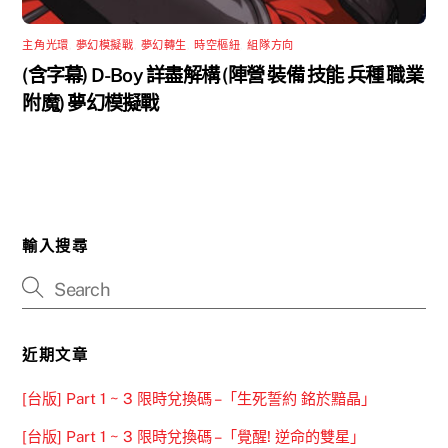
主角光環
,
夢幻模擬戰
,
夢幻轉生
,
時空樞紐
,
組隊方向
(含字幕) D-Boy 詳盡解構 (陣營 裝備 技能 兵種 職業
附魔) 夢幻模擬戰
輸入搜尋
近期文章
[台版] Part 1 ~ 3 限時兌換碼 –「生死誓約 銘於黯晶」
[台版] Part 1 ~ 3 限時兌換碼 –「覺醒! 逆命的雙星」