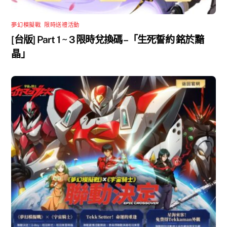
夢幻模擬戰
,
限時送禮活動
[台版] Part 1 ~ 3 限時兌換碼 –「生死誓約 銘於黯
晶」