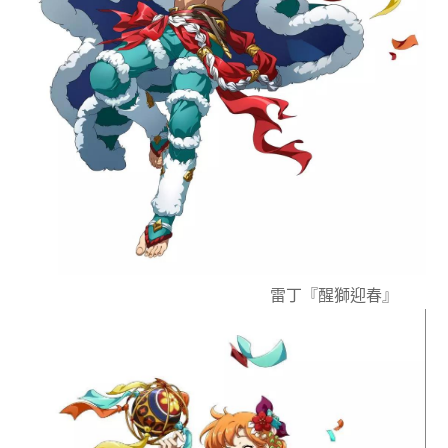
雷丁『醒獅迎春』