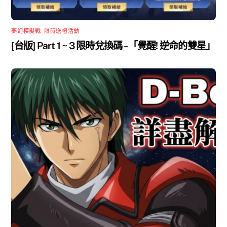
夢幻模擬戰
,
限時送禮活動
[台版] Part 1 ~ 3 限時兌換碼 –「覺醒! 逆命的雙星」