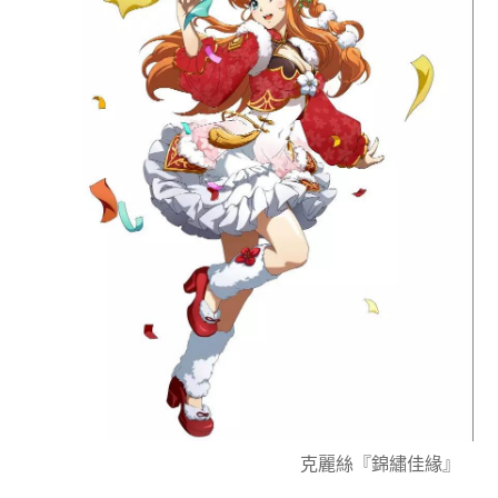
克麗絲『錦繡佳緣』