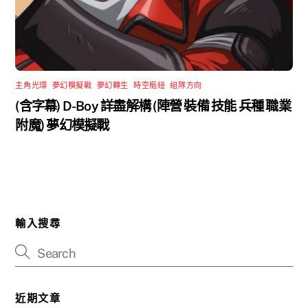
主角光環
,
夢幻模擬戰
,
夢幻轉生
,
時空樞紐
,
組隊方向
(含字幕) D-Boy 詳盡解構 (陣營 裝備 技能 兵種 職業
附魔) 夢幻模擬戰
輸入搜尋
近期文章