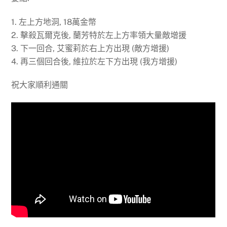
1. 左上方地洞, 18萬金幣
2. 擊殺瓦爾克後, 蘭芳特於左上方率領大量敵增援
3. 下一回合, 艾蜜莉於右上方出現 (敵方增援)
4. 再三個回合後, 維拉於左下方出現 (我方增援)
祝大家順利通關