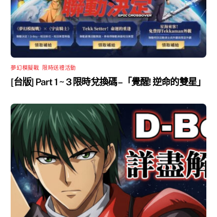
夢幻模擬戰
,
限時送禮活動
[台版] Part 1 ~ 3 限時兌換碼 –「覺醒! 逆命的雙星」