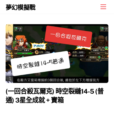
Skip
Men
夢幻模擬戰
to
content
(一回合殺瓦爾克) 時空裂縫14-5 (普
通) 3星全成就 + 寶箱