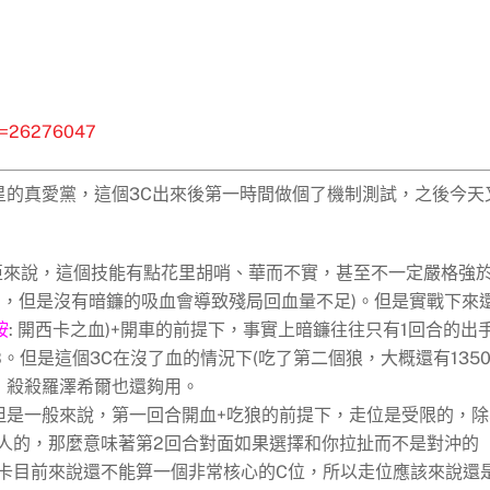
id=26276047
星的真愛黨，這個3C出來後第一時間做個了機制測試，之後今天
亞來說，這個技能有點花里胡哨、華而不實，甚至不一定嚴格強
多，但是沒有暗鐮的吸血會導致殘局回血量不足)。但是實戰下來
按
: 開西卡之血)+開車的前提下，事實上暗鐮往往只有1回合的出
。但是這個3C在沒了血的情況下(吃了第二個狼，大概還有135
以，殺殺羅澤希爾也還夠用。
但是一般來說，第一回合開血+吃狼的前提下，走位是受限的，除
人的，那麼意味著第2回合對面如果選擇和你拉扯而不是對沖的
卡目前來說還不能算一個非常核心的C位，所以走位應該來說還