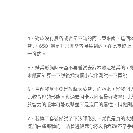
4、對於沒有晨昏或者星不滿的阿卡亞來說，這個
智力1650+還是非常非常容易達到的。在此基礎
一發的。
5、騎兵形態阿卡亞不要嘗試去懟本體是槍兵的，
末紙面計算一下然後找幾個小伙伴測試一下再說。
6、目前我阿卡亞是攻擊大於智力的版本，從我個
比較合理的形態。與過去阿卡亞附魔最好攻擊只比
於智力的版本可能攻擊並不是沒用的屬性，稍微刷
7、我換了套裝備試了下法師形態，感覺是真的太
傑加由羅那種的，貼著邊殺完你隊友你都還不了手