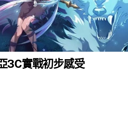
卡亞3C實戰初步感受