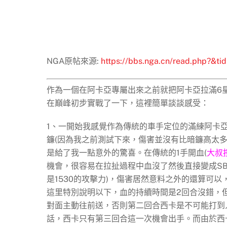
NGA原帖來源:
https://bbs.nga.cn/read.php?&t
作為一個在阿卡亞專屬出來之前就把阿卡亞拉滿6
在巔峰初步實戰了一下，這裡簡單談談感受：
1、一開始我感覺作為傳統的車手定位的滿練阿卡
鐮(因為我之前測試下來，傷害並沒有比暗鐮高太
是給了我一點意外的驚喜。在傳統的1手開血(
大叔
機會，很容易在拉扯過程中血沒了然後直接變成SB
是1530的攻擊力)，傷害居然意料之外的還算可
這里特別說明以下，血的持續時間是2回合沒錯，
對面主動往前送，否則第二回合西卡是不可能打到
話，西卡只有第三回合這一次機會出手。而由於西