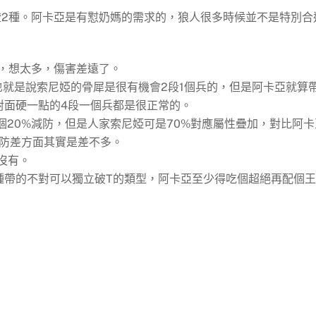
證2種。阿卡亞是有懟奶媽的需求的，狼人很多時候並不是特別合
，想太多，傷害差遠了。
也就是說索尼婭的骨犀是很有機會2段1個兵的，但是阿卡亞就算
對面硬一點的4段一個兵都是很正常的。
然有個20%減防，但是人家索尼婭可是70%對應屬性疊加，對比阿卡
攻防差方面其實是差不多。
沒有。
種帶的不對可以獨立破T的類型，阿卡亞至少得吃個超絕再配個