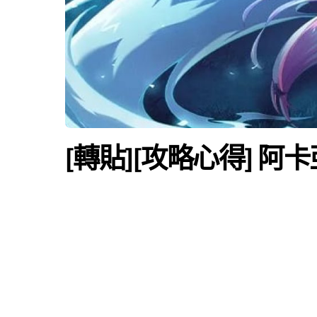
[轉貼][攻略心得] 阿