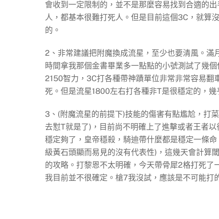
會收到一定限制的，並不是那麼容易找到合適的出
人，都基本很難打死人。但是目前這個3C，就算
的。
2、非常建議把附魔換成流星，至少也要清風。滿
時間拿我那個金書畢業多一點點的小號測試了幾個傷
2150智力，3C打各種帶神蹟單位非常非常容易
死。但是流星1800左右打各種非T是很穩定的，
3、(附魔流星的前提下)技能的傷害有點尷尬，打
去懟T就是了)，目前尚不明確上了進擊或者王者以
穩定夠了，皇帝穩殺，騎迪帶什麼都是穩定一條命
級黃石頭顯而易見的沒有代表性)，這幾天會計算
的攻略。打黎恩不太明確，今天帶骨犀2格打死了
我目前並不很確定。槍7我沒試，應該是不可能打