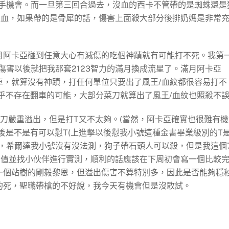
手機會。而一旦第三回合過去，沒血的西卡不管帶的是蜘蛛還是
沒血，如果帶的是骨犀的話，傷害上面殺大部分後排奶媽是非常
月阿卡亞碰到任意大心有減傷的吃個神蹟就有可能打不死。我第
害以後就把我那套2123智力的滿月換成流星了。滿月阿卡亞
翻車，就算沒有神蹟，打任何單位只要出了風王/血紋都很容易打不
幾乎不存在翻車的可能，大部分菜刀就算出了風王/血紋也照殺不
菜刀嚴重溢出，但是打T又不太夠。(當然，阿卡亞確實也很難有機
後是不是有可以懟T(上進擊以後懟我小號這種
金書畢業級別的
T
，希爾達我小號沒有沒法測，狗子帶石頭人可以殺，但是我這個
閾值並找小伙伴進行實測，順利的話應該在下周初會寫一個比較
一個站樹的剛毅黎恩，但溢出傷害不算特別多，因此是否能夠穩
的死，聖職帶槍的不好說，我今天有機會但是沒敢試。