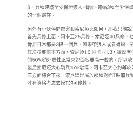
8、兵種建議至少保證狼人+骨犀+蝙蝠3種至少保
的一個選擇。
另外有小伙伴問傷害和索尼婭比如何，那我只能說
首先兵修上面，阿卡亞25兵修，索尼婭40兵修，
骨犀日常都是3段一個兵，如果帶狼人或者蝙蝠，
其次技能倍率方面，索尼婭1.6,阿卡亞1.3，雖
的50%額外屬性正常來說面板要高一截的，所以
最后索尼婭大心騎兵15%增傷，阿卡亞大心約等於
三方面綜合下來，索尼婭是屬於那種對面T裝備兵
才有資格考慮去摸T的可能性。