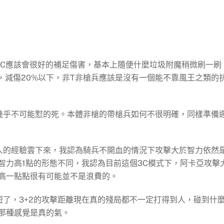
3C應該會很好的補足傷害，基本上隨便什麼垃圾附魔稍微刷一刷
上，減傷20%以下，非T非槍兵應該是沒有一個能不靠風王之類的
幾乎不可能懟的死。本體非槍的帶槍兵如何不很明確，同樣準備
人的經驗雲下來，我認為騎兵不開血的情況下攻擊大於智力依然
智力高1點的形態不同，我認為目前這個3C模式下，阿卡亞攻擊
高一點點很有可能並不是浪費的。
短了，3+2的攻擊距離現在真的殘局都不一定打得到人，碰到什
那種感覺是真的氣。