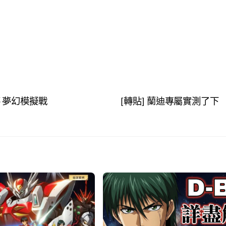
落 夢幻模擬戰
[轉貼] 蘭迪專屬實測了下