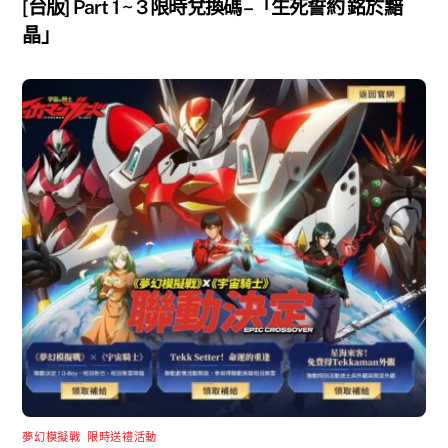
[台版] Part 1 ~ 3 限時兌換碼 –「生死誓約 銘於黯
晶」
夢幻模擬戰
,
限時送禮活動