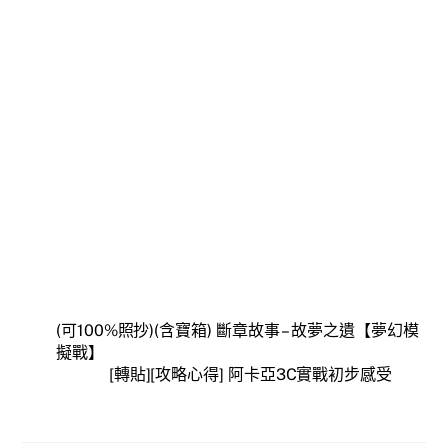
(可100%照抄)(含寶箱) 斷章故事 – 故夢之遺【夢幻模
擬戰】
[轉貼][攻略心得] 阿卡亞3C實戰初步感受