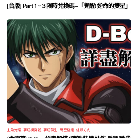
[台版] Part 1 ~ 3 限時兌換碼 –「覺醒! 逆命的雙星」
主角光環
,
夢幻模擬戰
,
夢幻轉生
,
時空樞紐
,
組隊方向