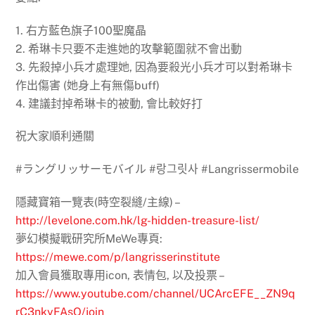
1. 右方藍色旗子100聖魔晶
2. 希琳卡只要不走進她的攻擊範圍就不會出動
3. 先殺掉小兵才處理她, 因為要殺光小兵才可以對希琳卡
作出傷害 (她身上有無傷buff)
4. 建議封掉希琳卡的被動, 會比較好打
祝大家順利通關
#ラングリッサーモバイル #랑그릿사 #Langrissermobile
隱藏寶箱一覽表(時空裂縫/主線) –
http://levelone.com.hk/lg-hidden-treasure-list/
夢幻模擬戰研究所MeWe專頁:
https://mewe.com/p/langrisserinstitute
加入會員獲取專用icon, 表情包, 以及投票 –
https://www.youtube.com/channel/UCArcEFE__ZN9q
rC3nkyFAsQ/join