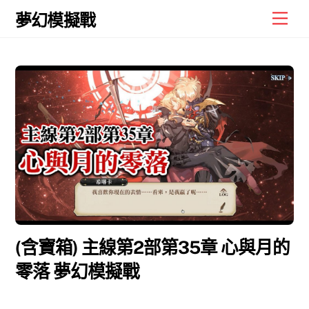
Skip
Men
夢幻模擬戰
to
content
(含寶箱) 主線第2部第35章 心與月的
零落 夢幻模擬戰