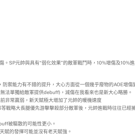
減傷。SP元帥與具有“弱化效果”的敵軍戰鬥時，10%增傷及10%
，防禦能力有不錯的提升，大心方面從一個幾乎廢物的AOE增傷
法單獨給敵軍提供debuff)，減傷在我看來也是新大心略勝。
成前非常羸弱，新天賦極大增加了元帥的暖機速度
昂等戰略大長腿優先游擊擊殺部分敵軍後，元帥進戰時往往已經
uff被驅散的可能性更小。
新天賦的發揮可能並沒有老天賦強。