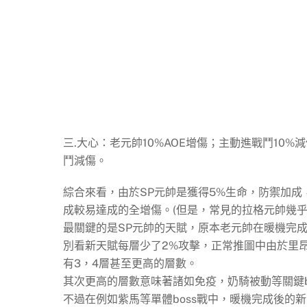
三.大心：老元帥10%AOE增傷；主動進戰鬥10%
鬥減傷。
綜合來看，由於SP元帥是獲得5%生命，防禦加成
成較易達成的全增傷。(但是，常見的拉格元帥幾乎無
最關鍵的是SP元帥的天賦，原本老元帥在暖機完
別看新天賦每層少了2%攻擊，正常推圖中由於里
有3，4層甚至更高的層數。
其次更高的層數意味著諸如免疫，奶騎被動等關鍵b
不過在例如
紫馬
等單體boss戰中，暖機完成後的