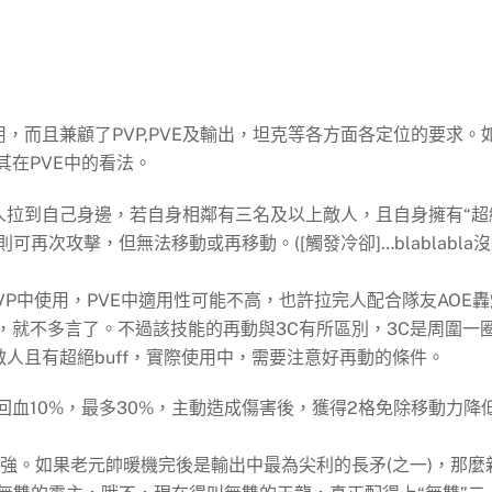
，而且兼顧了PVP,PVE及輸出，坦克等各方面各定位的要求。
其在PVE中的看法。
將敵人拉到自己身邊，若自身相鄰有三名及以上敵人，且自身擁有“超
則可再次攻擊，但無法移動或再移動。([觸發冷卻]…blablabla
VP中使用，PVE中適用性可能不高，也許拉完人配合隊友AOE轟
，就不多言了。不過該技能的再動與3C有所區別，3C是周圍一
上敵人且有超絕buff，實際使用中，需要注意好再動的條件。
回血10%，最多30%，主動造成傷害後，獲得2格免除移動力降
增強。如果老元帥暖機完後是輸出中最為尖利的長矛(之一)，那麼