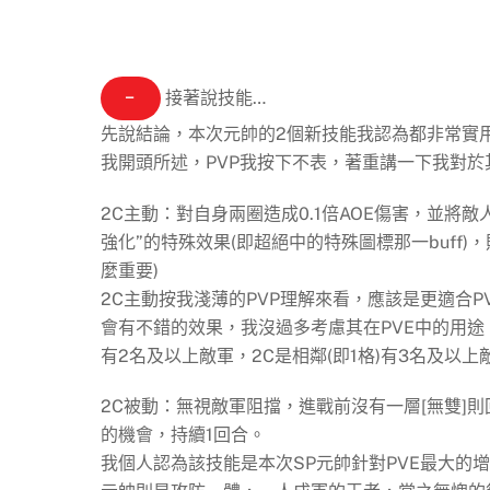
−
接著說技能…
先說結論，本次元帥的2個新技能我認為都非常實用
我開頭所述，PVP我按下不表，著重講一下我對於
2C主動：對自身兩圈造成0.1倍AOE傷害，並
強化”的特殊效果(即超絕中的特殊圖標那一buff)，
麼重要)
2C主動按我淺薄的PVP理解來看，應該是更適合P
會有不錯的效果，我沒過多考慮其在PVE中的用途
有2名及以上敵軍，2C是相鄰(即1格)有3名及以
2C被動：無視敵軍阻擋，進戰前沒有一層[無雙]則
的機會，持續1回合。
我個人認為該技能是本次SP元帥針對PVE最大的