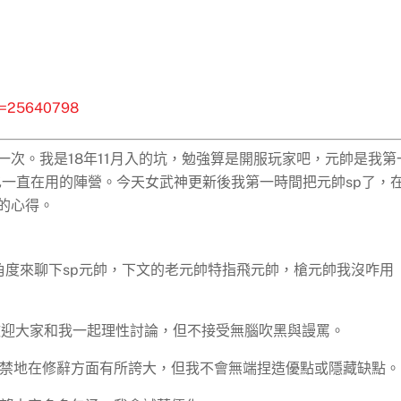
id=25640798
次。我是18年11月入的坑，勉強算是開服玩家吧，元帥是我第
也一直在用的陣營。今天女武神更新後我第一時間把元帥sp了，
的心得。
的角度來聊下sp元帥，下文的老元帥特指飛元帥，槍元帥我沒咋用
歡迎大家和我一起理性討論，但不接受無腦吹黑與謾罵。
禁地在修辭方面有所誇大，但我不會無端捏造優點或隱藏缺點。