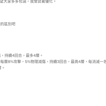
望大家多多包涵，我會試著優化。
面的區別吧
傷，持續4回合，最多4層。
，每層8%攻擊，5%物理減傷，持續3回合，最高4層，每消滅一
層。