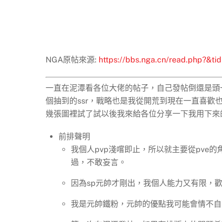
NGA原帖來源:
https://bbs.nga.cn/read.php?&t
一直在泥潭看各位大佬的帖子，自己發帖倒還是頭一
個抽到的ssr，戰略也是我從開荒到現在一直喜歡
幾張圖裡試了試以後我來給各位分享一下我用下來
前排聲明
我個人pvp淺嚐即止，所以就主要從pve
過，不敢妄言。
因為sp元帥才剛出，我個人能力又有限，
我是元帥鐵粉，元帥的優點我可能會情不自