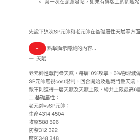
第一次在泥潭發帖，如果有排版上的問題希
先說下這次SP元帥和老元帥在基礎屬性天賦等方
−
點擊顯示隱藏的內容…
一. 天賦
老元帥進戰鬥疊天賦，每層10%攻擊，5%物理減
SP元帥無視cost限制，回合開始及進戰鬥疊天賦
敵軍則獲得一層天賦及天賦上限，總共上限最高6
二.基礎屬性：
老元帥vsSP元帥：
生命4314 4504
攻擊588 596
防禦312 322
魔防348 348