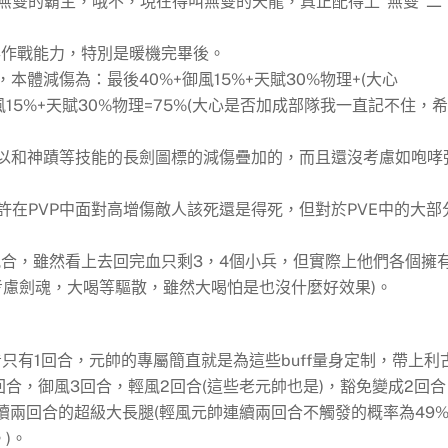
無雙的霸主
，哦不，現在得叫無雙的天龍，真正配得上“無雙”二
兵作戰能力，特別是暖機完畢後。
本體減傷為：最後40%+御風15%+天賦30%物理+(大心
+御風15%+天賦30%物理=75%(大心是否加成部隊我一直記不住，
可以和神蹟等技能的長劍圖標的減傷疊加的，而且還沒考慮如咆哮
在PVP中面對高增傷敵人該死還是得死，但對於PVE中的大部
配合，雖然看上去回完血只剩3，4個小兵，但實際上他們各個擁
考慮劍魂，大喝等驅散，雖然大喝怕是也沒什麼好效果)。
只有1回合，元帥的專屬簡直就是為這些buff量身定制，帶上利
合，御風3回合，輕風2回合(這些老元帥也是)，豁免變成2回合
持續兩回合的超級大長腿(輕風元帥連續兩回合不觸發的概率為49
)。