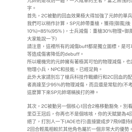
元帥則是攻防一體，一人成軍的王者，當之無愧的
字。
首先，2C被動的回血效果極大得加強了元帥的單
我們可以稍作計算，SP元帥帶重槍，獲得[御風]後，
10%)=85%(95% )，士兵減傷：重槍30%物理
大家能說一下)
請注意，這裡所有的減傷buff都是獨立圖標，是
等造成傷害降低的debuff。
所以暖機完的元帥擁有著極其可怕的物理減傷，也許
物理小兵，NPC和技能，已經足夠。
此外大家請別忘了槍兵科技作戰續行和2C回血的
者高達至少95%的物理減傷，而且還是常駐的(不
這麼算下來SP元帥堪稱挨打的神。
其次，2C被動另一個核心1回合2格移動豁免，別看
里亞王冠后，
你再也不是個
咳咳，你的天賦變為4回
絕了，打別人一下(AOE也行)直接變成步7飛9還
2回合輕風相較於其他角色屬於一個非常大的優勢。