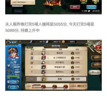
夫人帳昨晚打完5場人機時是5055分, 今天打完5場是
5089分, 持續上升中