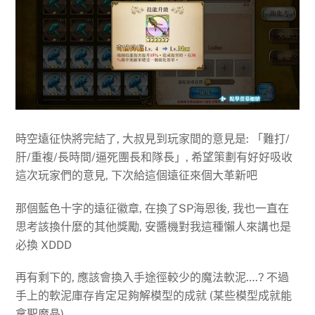
時空遠征快將完結了, 大叔見到玩家間的意見是: 「難打/
肝/重複/長時間/逼死團長和隊長」, 希望策劃有好好吸收
這次玩家們的意見, 下次給這個遠征來個大革新吧
那個藍色十字的遠征徽章, 在換了SP海恩後, 我也一直在
思考該換什麼的其他獎勵, 安醬機對我這種懶人來講也是
必換 XDDD
再有剩下的, 應該會換入手途徑較少的魔法軟泥….? 不過
手上的軟泥庫存肯定足夠解模型的成就 (某些模型成就能
拿聖魔晶)