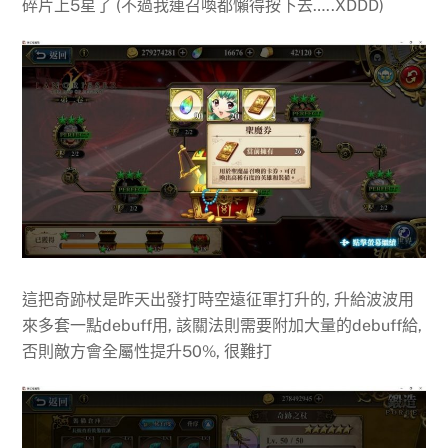
碎片上5星了 (不過我連召喚都懶得按下去…..XDDD)
這把奇跡杖是昨天出發打時空遠征軍打升的, 升給波波用
來多套一點debuff用, 該關法則需要附加大量的debuff給,
否則敵方會全屬性提升50%, 很難打