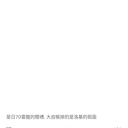
是日70雷龍的贈禮, 大叔帳掉的是洛基的假面