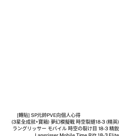
[轉貼] SP元帥PVE向個人心得
(3星全成就+寶箱) 夢幻模擬戰 時空裂縫18-3 (精英)
ラングリッサー モバイル 時空の裂け目 18-3 精銳
Langrisser Mobile Time Rift 18-3 Elite