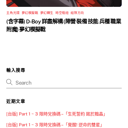
主角光環
,
夢幻模擬戰
,
夢幻轉生
,
時空樞紐
,
組隊方向
(含字幕) D-Boy 詳盡解構 (陣營 裝備 技能 兵種 職業
附魔) 夢幻模擬戰
輸入搜尋
近期文章
[台版] Part 1 ~ 3 限時兌換碼 –「生死誓約 銘於黯晶」
[台版] Part 1 ~ 3 限時兌換碼 –「覺醒! 逆命的雙星」