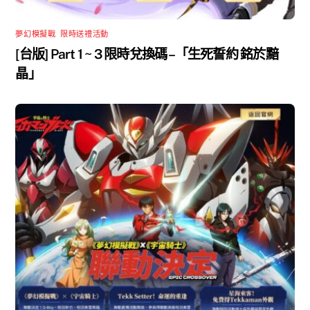
夢幻模擬戰
,
限時送禮活動
[台版] Part 1 ~ 3 限時兌換碼 –「生死誓約 銘於黯
晶」