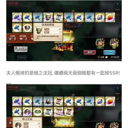
夫人帳掉的是暗之法冠, 連續兩天兩個帳都有一起掉SSR!