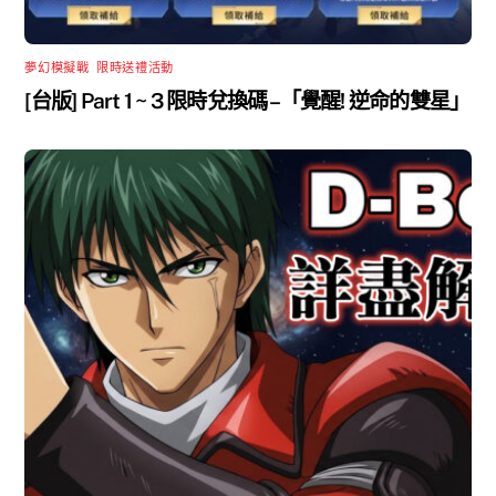
夢幻模擬戰
,
限時送禮活動
[台版] Part 1 ~ 3 限時兌換碼 –「覺醒! 逆命的雙星」