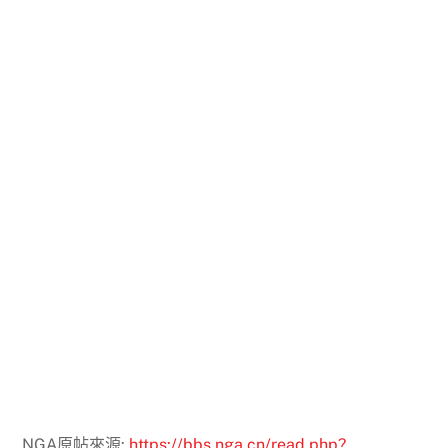
NGA原帖來源:
https://bbs.nga.cn/read.php?