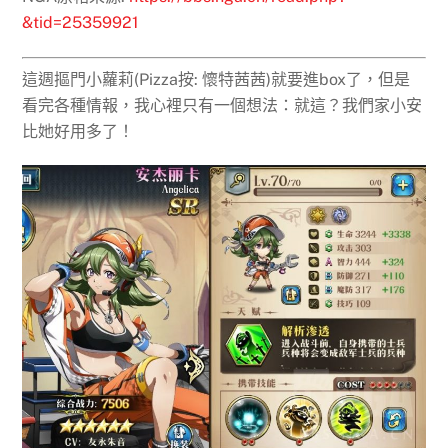
&tid=25359921
這週摳門小蘿莉(Pizza按: 懷特茜茜)就要進box了，但是
看完各種情報，我心裡只有一個想法：就這？我們家小安
比她好用多了！