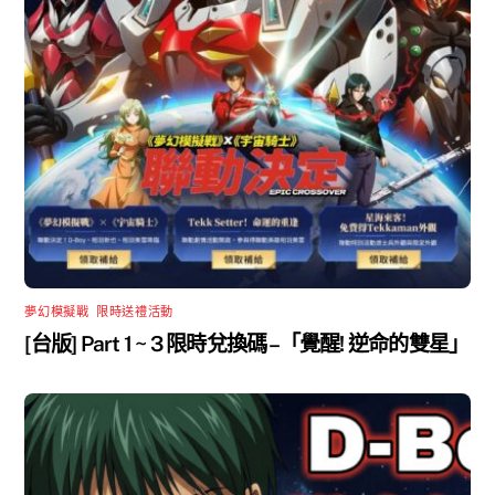
夢幻模擬戰
,
限時送禮活動
[台版] Part 1 ~ 3 限時兌換碼 –「覺醒! 逆命的雙星」