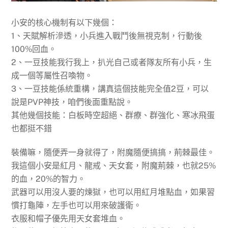
小安的核心機制有以下幾個：
1、天賦解析滲透，小兵進入戰鬥後無視克制，行動後
100%回血。
2、一豆技能我行我上，扒光自己或者隊友所有小兵，生
成一個等屬性召喚物。
3、一豆技能係統重構，講真這個技能完全值2豆，可以
說是PVP神技，咱們後面重點說。
其他幾個技能：白板時空超絕、群療、群強化、寒冰飛蛋
也都挺不錯
裝備嘛，隨便弄一身就得了，附魔隨便搞搞，荊棘最佳。
我這個小安是紅月、龍戒、天女套，附魔荊棘，也就25%
的血，20%的智力。
武器可以用沒人要的煉獄，也可以用紅月堆點血，如果習
慣打龜陣，左手也可以用來破護衛。
衣服和帽子優先用天女套堆血。