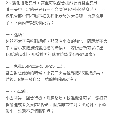
2、變化後吃克制，甚至可以配合技能進行雙重克制
唯一美中不足的是只有一回合(新黑皮例外)變身時間，不
過配合那些再行動不損失強化狀態的大長腿，也足夠用
了，下面簡單說幾個配合：
一、迷騎：
迷騎不太容易吃到超絕，那麼有小安的強化，問題就不大
了。當小安把迷騎變成槍的時候，一發衝雷斬可以打出
1.6倍的克制，知道對面的低魔防騎兵有多絕望麼？
二、色批25(Pizza按: SP25……)：
當面對槍蘭迪的時候，小安只需要輕鬆把25變成步兵，
然後走8格一發迎頭，槍蘭迪瞬間就沒了。
三、小雪莉：
小雪莉第一回合待機，附魔怒濤，找准機會可以一發打死
槍蘭迪或者女元帥2條命，但是非常怕對面出荊棘，不過
沒事，誰還不是個賭狗呢？