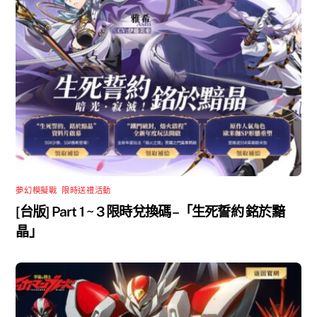
夢幻模擬戰
,
限時送禮活動
[台版] Part 1 ~ 3 限時兌換碼 –「生死誓約 銘於黯
晶」