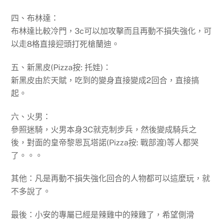
四、布林達：
布林達比較冷門，3c可以加攻擊而且再動不損失強化，可
以走8格直接迎頭打死槍蘭迪。
五、新黑皮(Pizza按: 托娃)：
新黑皮由於天賦，吃到的變身直接變成2回合，直接搞
起。
六、火男：
參照迷騎，火男本身3C就克制步兵，然後變成騎兵之
後，對面的皇帝黎恩瓦塔諾(Pizza按: 戰部渡)等人都哭
了。。。
其他：凡是再動不損失強化回合的人物都可以這麼玩，就
不多說了。
最後：小安的專屬已經是辣雞中的辣雞了，希望側滑