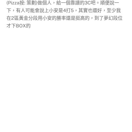
(Pizza按: 策劃)做個人，給一個靠譜的3C吧。順便說一
下，有人可能會說上小安是4打5，其實也還好，至少我
在2區黃金分段用小安的勝率還是挺高的，到了夢幻段位
才下BOX的