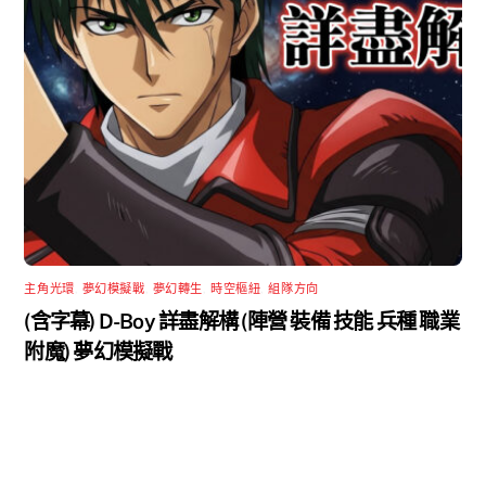
主角光環
,
夢幻模擬戰
,
夢幻轉生
,
時空樞紐
,
組隊方向
(含字幕) D-Boy 詳盡解構 (陣營 裝備 技能 兵種 職業
附魔) 夢幻模擬戰