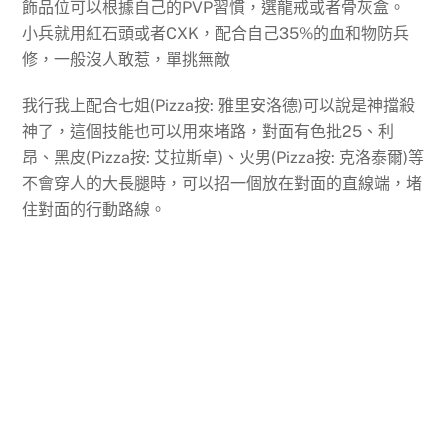
飾品位可以根據自己的PVP習慣，選龍戒或者骨灰盒。
小兵就用紅石頭或者CXK，配合自己35%的血和物防兵
修，一般沒人敢惹，單挑無敵
我行我上配合七姐(Pizza按: 雅里安洛德)可以說是神擋殺
神了，這個技能也可以用來堵路，對面有色批25、利
昂、黑皮(Pizza按: 艾拉斯卓)、火男(Pizza按: 克洛泰爾)等
不會穿人的大長腿時，可以招一個放在對面的直線端，堵
住對面的行動路線。