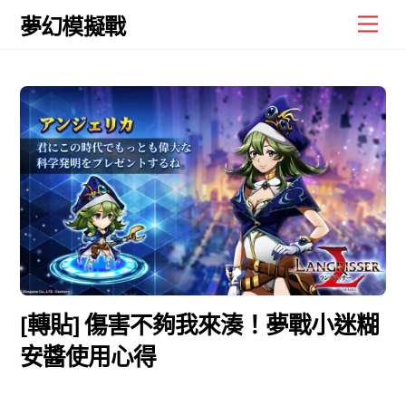
Skip
Men
夢幻模擬戰
to
content
[轉貼] 傷害不夠我來湊！夢戰小迷糊
安醬使用心得