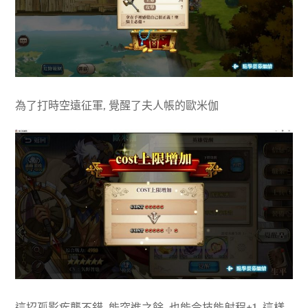
為了打時空遠征軍, 覺醒了夫人帳的歐米伽
這招孤影疾襲不錯, 能突進之餘, 也能令技能射程+1, 這樣