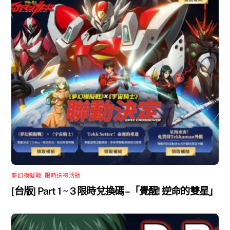
夢幻模擬戰
,
限時送禮活動
[台版] Part 1 ~ 3 限時兌換碼 –「覺醒! 逆命的雙星」