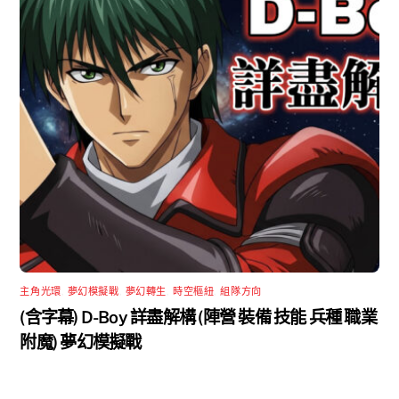
主角光環
,
夢幻模擬戰
,
夢幻轉生
,
時空樞紐
,
組隊方向
(含字幕) D-Boy 詳盡解構 (陣營 裝備 技能 兵種 職業
附魔) 夢幻模擬戰