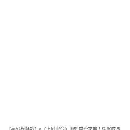
《夢幻模擬戰》×《上尉密令》聯動重磅來襲！突擊隊長