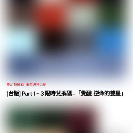
夢幻模擬戰
,
限時送禮活動
[台版] Part 1 ~ 3 限時兌換碼 –「覺醒! 逆命的雙星」