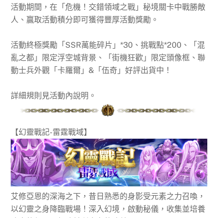
活動期間，在「危機！交錯領域之戰」秘境關卡中戰勝敵
人、贏取活動積分即可獲得豐厚活動獎勵。
活動終極獎勵「SSR萬能碎片」*30、挑戰點*200、「混
亂之都」限定浮空城背景、「街機狂歡」限定頭像框、聯
動士兵外觀「卡羅爾」&「伍奇」好評出貨中！
詳細規則見活動內說明。
【幻靈戰記-雷霆戰域】
艾修亞恩的深海之下，昔日熟悉的身影受元素之力召喚，
以幻靈之身降臨戰場！深入幻境，啟動秘儀，收集並培養