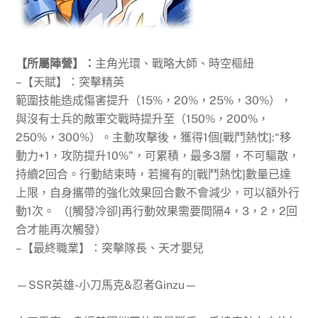
【所屬陣營】：
主角光環、戰略大師、時空樞紐
–【天賦】：突擊精英
範圍技能造成傷害提升（15%，20%，25%，30%），
與沒有士兵的敵軍交戰時提升至（150%，200%，
250%，300%）。主動攻擊後，獲得1個[戰鬥熱忱]:“移
動力+1，攻防提升10%”，可累積，最多3層，不可驅散，
持續2回合。行動結束時，若擁有的[戰鬥熱忱]數量已達
上限，自身攜帶的強化效果回合數不會減少，可以額外行
動1次。 （[觸發冷卻]再行動效果需要間隔4，3，2，2回
合才能再次觸發）
–【最終職業】：突擊隊長、天才嬰兒
—SSR英雄-小刀馬克&忍者Ginzu—