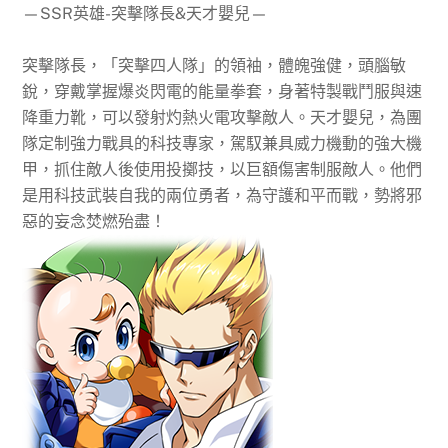
—SSR英雄-突擊隊長&天才嬰兒—
突擊隊長，「突擊四人隊」的領袖，體魄強健，頭腦敏
銳，穿戴掌握爆炎閃電的能量拳套，身著特製戰鬥服與速
降重力靴，可以發射灼熱火電攻擊敵人。天才嬰兒，為團
隊定制強力戰具的科技專家，駕馭兼具威力機動的強大機
甲，抓住敵人後使用投擲技，以巨額傷害制服敵人。他們
是用科技武裝自我的兩位勇者，為守護和平而戰，勢將邪
惡的妄念焚燃殆盡！