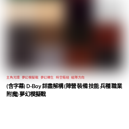
主角光環
,
夢幻模擬戰
,
夢幻轉生
,
時空樞紐
,
組隊方向
(含字幕) D-Boy 詳盡解構 (陣營 裝備 技能 兵種 職業
附魔) 夢幻模擬戰