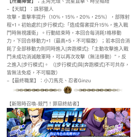
【所屬陣營】：
主角光環、流星直擊、時空樞紐
–【天賦】：誅邪獵人
攻擊，重擊率提升（10%，15%，20%，25%），部隊射
程+1。初始處於[步行模式]:「造成傷害提升15%，進入戰
鬥時無視護衛」。行動結束時，本回合每消耗1格移動
力，下回合移動力+1（最高+5，不可驅散）；若本回合消
耗了全部移動力則同時進入[奔跑模式]:「主動攻擊進入戰
鬥未成功消滅敵軍時，可以再次攻擊（無法移動）”，反
之進入[步行模式]。 （[步行模式]與[奔跑模式]不可共存，
皆無法免疫，不可驅散）
–【最終職業】：小刀馬克、忍者Ginzu
【新限時召喚-競鬥！罪惡終結者】