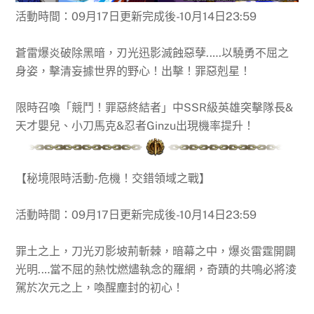
活動時間：09月17日更新完成後-10月14日23:59
蒼雷爆炎破除黑暗，刃光迅影滅蝕惡孽.….以驍勇不屈之
身姿，擊清妄據世界的野心！出擊！罪惡剋星！
限時召喚「競鬥！罪惡終結者」中SSR級英雄突擊隊長&
天才嬰兒、小刀馬克&忍者Ginzu出現機率提升！
【秘境限時活動-危機！交錯領域之戰】
活動時間：09月17日更新完成後-10月14日23:59
罪土之上，刀光刃影坡荊斬棘，暗幕之中，爆炎雷霆開闢
光明.…當不屈的熱忱燃燼執念的羅網，奇蹟的共鳴必將淩
駕於次元之上，喚醒塵封的初心！