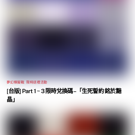
夢幻模擬戰
,
限時送禮活動
[台版] Part 1 ~ 3 限時兌換碼 –「生死誓約 銘於黯
晶」