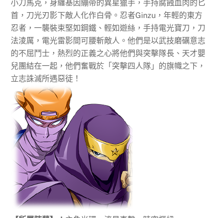
小刀馬克，身纏基因繃帶的異星獵手，手持腐蝕血肉的匕
首，刀光刃影下敵人化作白骨。忍者Ginzu，年輕的東方
忍者，一襲裝束堅如鋼鐵、輕如遊絲，手持電光寶刀，刀
法淩厲，電光雷影間可腰斬敵人。他們是以武技磨礪意志
的不屈鬥士，熱烈的正義之心將他們與突擊隊長、天才嬰
兒團結在一起，他們奮戰於「突擊四人隊」的旗幟之下，
立志誅滅所遇惡徒！