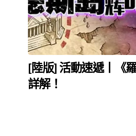
[陸版] 活動速遞丨
詳解！