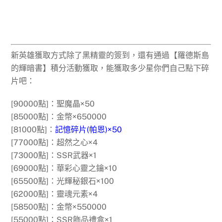
新英雄獲取方式除了黑精靈的簽到，還有通過【羅德斯島
的輝暗書】積分活動獲取，能獲取多少星你們自己點下碎
片吧：
[90000點]：聖魔晶×50
[85000點]：金幣×650000
[81000點]：
記憶碎片(帕恩)×50
[77000點]：超然之心×4
[73000點]：SSR武器×1
[69000點]：華彩心靈之鑰×10
[65500點]：光輝秘銀石×100
[62000點]：靈魂元素×4
[58500點]：金幣×550000
[55000點]：SSR飾品禮盒×1