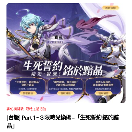
夢幻模擬戰
,
限時送禮活動
[台版] Part 1 ~ 3 限時兌換碼 –「生死誓約 銘於黯
晶」