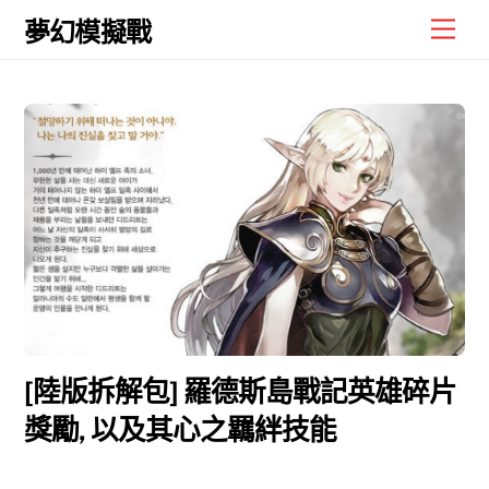
Skip
Men
夢幻模擬戰
to
content
[陸版拆解包] 羅德斯島戰記英雄碎片
獎勵, 以及其心之羈絆技能