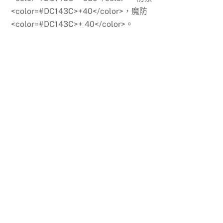
<color=#DC143C>+40</color>，魔防
<color=#DC143C>+ 40</color>。