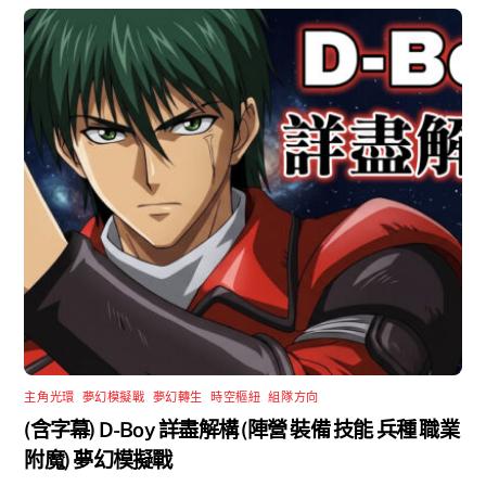
主角光環
,
夢幻模擬戰
,
夢幻轉生
,
時空樞紐
,
組隊方向
(含字幕) D-Boy 詳盡解構 (陣營 裝備 技能 兵種 職業
附魔) 夢幻模擬戰