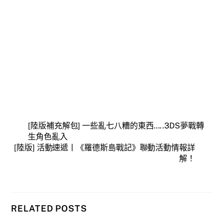
[陸版補充解包] 一些亂七八糟的東西…..3DS夢戰轉
生角色亂入
[陸版] 活動速遞丨《羅德斯島戰記》聯動活動情報詳
解！
RELATED POSTS