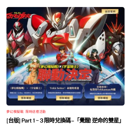
夢幻模擬戰
,
限時送禮活動
[台版] Part 1 ~ 3 限時兌換碼 –「覺醒! 逆命的雙星」