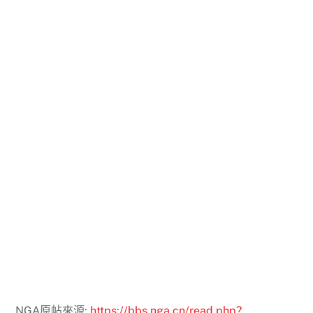
NGA原帖來源:
https://bbs.nga.cn/read.php?