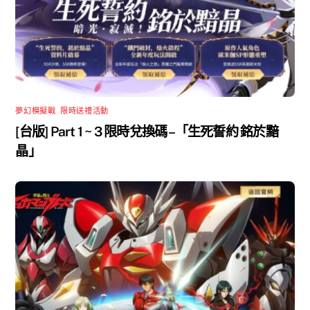
夢幻模擬戰
,
限時送禮活動
[台版] Part 1 ~ 3 限時兌換碼 –「生死誓約 銘於黯
晶」