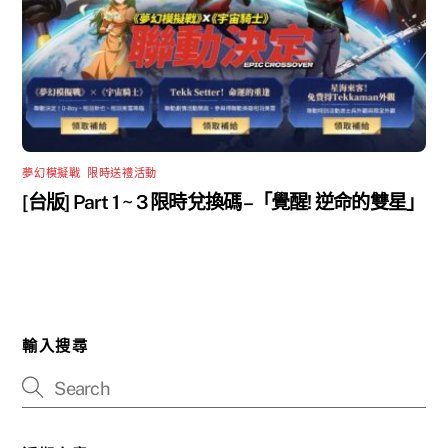
夢幻模擬戰
,
限時送禮活動
[台版] Part 1 ~ 3 限時兌換碼 –「覺醒! 逆命的雙星」
輸入搜尋