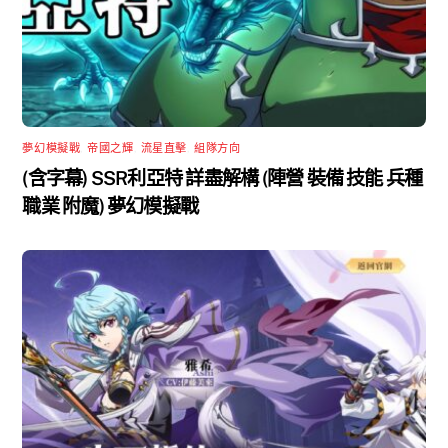
夢幻模擬戰
,
帝國之輝
,
流星直擊
,
組隊方向
(含字幕) SSR利亞特 詳盡解構 (陣營 裝備 技能 兵種
職業 附魔) 夢幻模擬戰