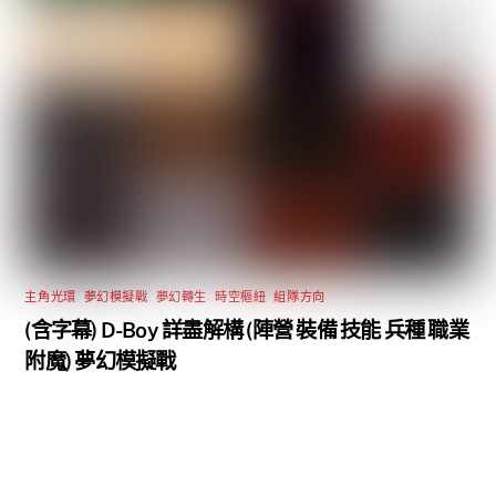
主角光環
,
夢幻模擬戰
,
夢幻轉生
,
時空樞紐
,
組隊方向
(含字幕) D-Boy 詳盡解構 (陣營 裝備 技能 兵種 職業
附魔) 夢幻模擬戰