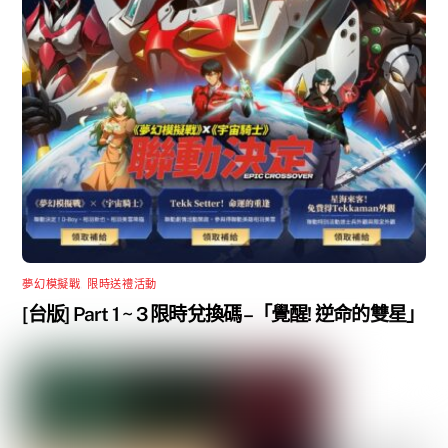
夢幻模擬戰
,
限時送禮活動
[台版] Part 1 ~ 3 限時兌換碼 –「覺醒! 逆命的雙星」