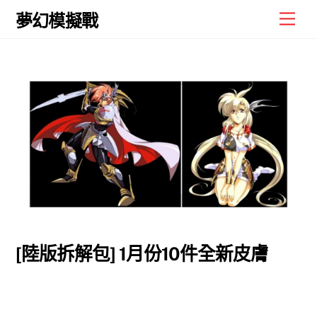
Skip
Men
夢幻模擬戰
to
content
[陸版拆解包] 1月份10件全新皮膚