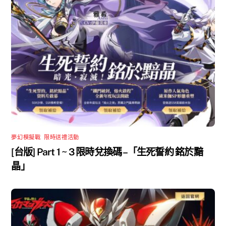
夢幻模擬戰
,
限時送禮活動
[台版] Part 1 ~ 3 限時兌換碼 –「生死誓約 銘於黯
晶」