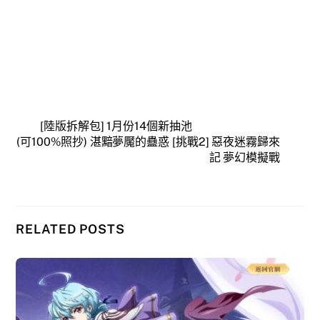
[陸版拆解包] 1月份14個新抽池
(可100%照抄) 湛黯夢魘的蠱惑 [挑戰2] 惡夜迷霧歸來
記 夢幻模擬戰
RELATED POSTS