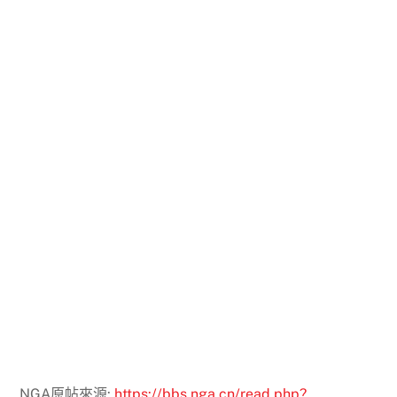
NGA原帖來源:
https://bbs.nga.cn/read.php?