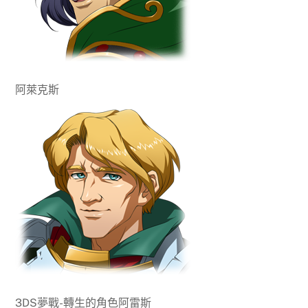
阿萊克斯
3DS夢戰-轉生的角色阿雷斯