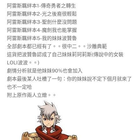
阿雷斯羈絆本1-傳奇勇者之轉生
阿雷斯羈絆本2-光之後裔很輕鬆
阿雷斯羈絆本3-聖劍什麼沒問題
阿雷斯羈絆本4-魔劍我也能掌握
阿雷斯羈絆本5-我的妹妹波贊魯
全部劇本都已經有了。。很中二。。沙雕典範
這貨把波贊魯認成了自己妹妹莉珂莉斯(傳說中的女裝
LOLI波波。。)
劇情分析就是他妹妹90%也會加入
劇本最後某人吐槽了一句：你的妹妹說不定下個月就來了
也不一定哈
附上原作兩人立繪。。