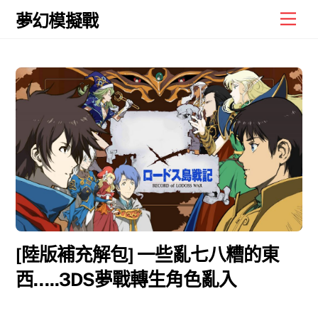
Skip
Men
夢幻模擬戰
to
content
[陸版補充解包] 一些亂七八糟的東
西…..3DS夢戰轉生角色亂入