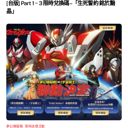
[台版] Part 1 ~ 3 限時兌換碼 –「生死誓約 銘於黯
晶」
夢幻模擬戰
,
限時送禮活動