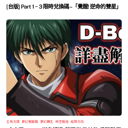
[台版] Part 1 ~ 3 限時兌換碼 –「覺醒! 逆命的雙星」
主角光環
,
夢幻模擬戰
,
夢幻轉生
,
時空樞紐
,
組隊方向