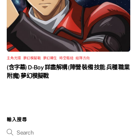
主角光環
,
夢幻模擬戰
,
夢幻轉生
,
時空樞紐
,
組隊方向
(含字幕) D-Boy 詳盡解構 (陣營 裝備 技能 兵種 職業
附魔) 夢幻模擬戰
輸入搜尋