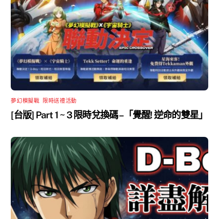
夢幻模擬戰
,
限時送禮活動
[台版] Part 1 ~ 3 限時兌換碼 –「覺醒! 逆命的雙星」