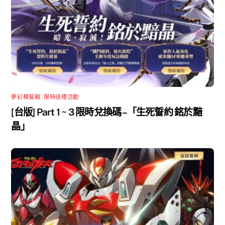
夢幻模擬戰
,
限時送禮活動
[台版] Part 1 ~ 3 限時兌換碼 –「生死誓約 銘於黯
晶」