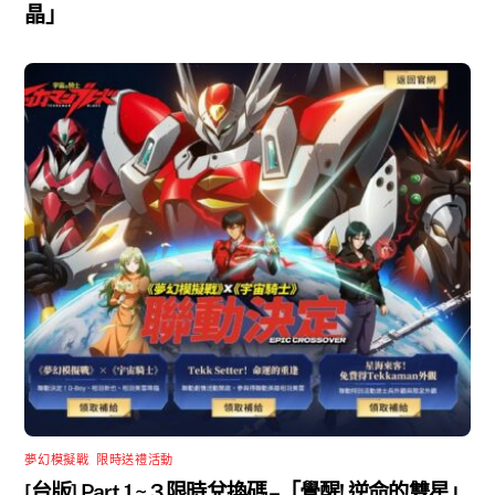
晶」
夢幻模擬戰
,
限時送禮活動
[台版] Part 1 ~ 3 限時兌換碼 –「覺醒! 逆命的雙星」