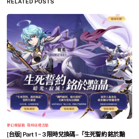
RELATED POSTS
夢幻模擬戰
,
限時送禮活動
[台版] Part 1 ~ 3 限時兌換碼 –「生死誓約 銘於黯