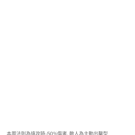
本周法則為遠攻時-50%傷害, 敵人為主動出擊型