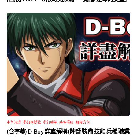
主角光環
,
夢幻模擬戰
,
夢幻轉生
,
時空樞紐
,
組隊方向
(含字幕) D-Boy 詳盡解構 (陣營 裝備 技能 兵種 職業